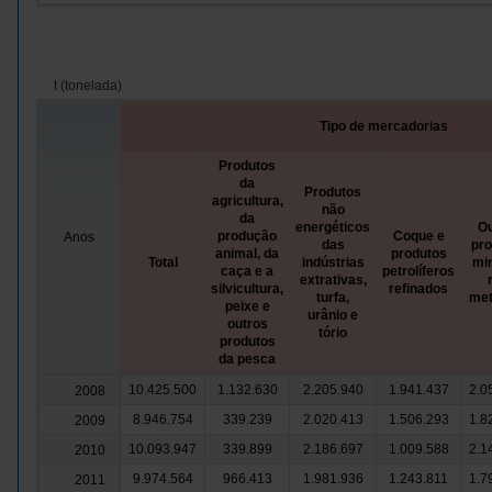
t (tonelada)
Tipo de mercadorias
Produtos
da
Produtos
agricultura,
não
da
energéticos
Ou
produção
Coque e
Anos
das
pr
animal, da
produtos
Total
indústrias
mi
caça e a
petrolíferos
extrativas,
silvicultura,
refinados
turfa,
met
peixe e
urânio e
outros
tório
produtos
da pesca
10.425.500
1.132.630
2.205.940
1.941.437
2.0
2008
8.946.754
339.239
2.020.413
1.506.293
1.8
2009
10.093.947
339.899
2.186.697
1.009.588
2.1
2010
9.974.564
966.413
1.981.936
1.243.811
1.7
2011