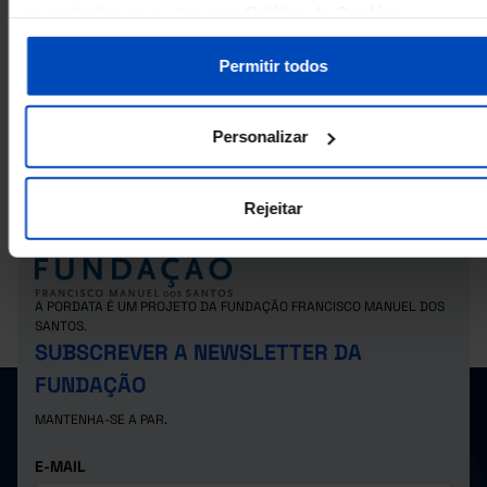
de preferências ou da nossa
Política de Cookies
.
RELACIONADOS
Permitir todos
Veículos do transporte ferroviário - Continente em Portugal
Mercadorias carregadas e descarregadas por via marítima: total, naciona
Personalizar
internacional em Portugal
Rejeitar
A PORDATA É UM PROJETO DA FUNDAÇÃO FRANCISCO MANUEL DOS
SANTOS.
SUBSCREVER A NEWSLETTER DA
FUNDAÇÃO
MANTENHA-SE A PAR.
E-MAIL