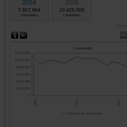
2024
2008
7.857.964
10.425.500
t (toneladas)
t (toneladas)
Oper
t (tonelada)
12.000.000
10.000.000
8.000.000
6.000.000
4.000.000
2.000.000
0
- 2008 -
- 2015 -
- 2022 -
Total Tipo de mercadorias