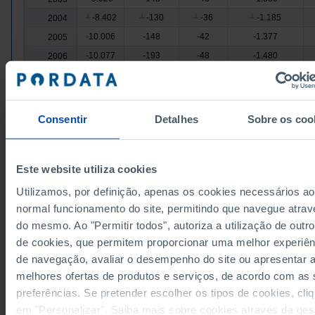
-8.402
-130
-36
-1.185
2004
┴
┴
┴
┴
-10.006
-148
-42
-1.377
2005
-10.077
-193
-48
-1.480
2006
-11.467
-306
-60
-1.255
2007
-21.030
-241
-182
-1.636
2008
┴
┴
┴
┴
-13.674
-216
-46
-1.858
2009
Consentir
Detalhes
Sobre os coo
-13.780
-179
-85
-1.249
2010
-27.154
-251
-61
-1.693
2011
Este website utiliza cookies
-25.220
-222
-73
-2.006
2012
-23.028
-245
-51
-1.991
2013
Utilizamos, por definição, apenas os cookies necessários ao
normal funcionamento do site, permitindo que navegue atrav
-38.030
-238
-41
-1.850
2014
do mesmo. Ao "Permitir todos", autoriza a utilização de outro
-21.372
-263
-44
-994
2015
de cookies, que permitem proporcionar uma melhor experiên
-17.480
-311
-50
-1.233
2016
de navegação, avaliar o desempenho do site ou apresentar 
Fontes/Entidades: AT/MF, PORDATA
-15.075
-209
-75
-983
2017
Última actualização: 2026-04-14
melhores ofertas de produtos e serviços, de acordo com as
-16.611
-292
-56
-1.165
2018
preferências. Se pretender escolher os tipos de cookies, cli
-17.186
-330
-28
-1.319
2019
em "Personalizar". Saiba mais sobre cookies através da ges