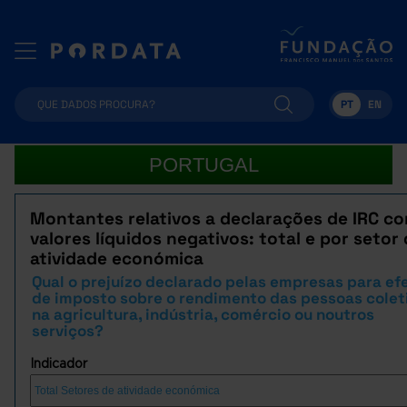
PT
EN
PORTUGAL
Montantes relativos a declarações de IRC c
valores líquidos negativos: total e por setor
atividade económica
Qual o prejuízo declarado pelas empresas para ef
de imposto sobre o rendimento das pessoas colet
na agricultura, indústria, comércio ou noutros
serviços?
Indicador