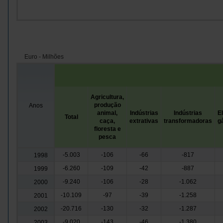
Euro - Milhões
Agricultura,
produção
Anos
animal,
Indústrias
Indústrias
El
Total
caça,
extrativas
transformadoras
gá
floresta e
pesca
-5.003
-106
-66
-817
1998
-6.260
-109
-42
-887
1999
-9.240
-106
-28
-1.062
2000
-10.109
-97
-39
-1.258
2001
-20.716
-130
-32
-1.287
2002
-9.020
-143
-46
-1.380
2003