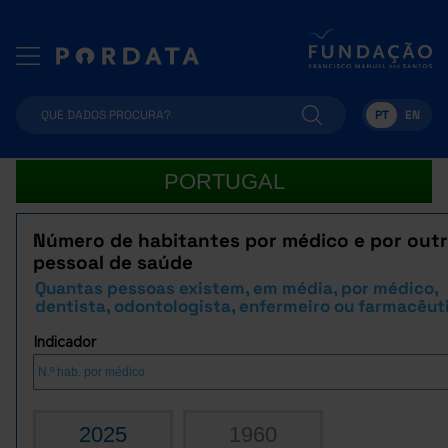
PT
EN
PORTUGAL
Número de habitantes por médico e por out
pessoal de saúde
Quantas pessoas existem, em média, por médico,
dentista, odontologista, enfermeiro ou farmacêut
Indicador
2025
1960