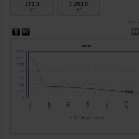
175,3
1.253,0
N.º
N.º
Oper
Rácio
1.400
1.200
1.000
800
600
400
200
0
- 2005 -
- 1991 -
- 2012 -
- 1998 -
- 2019 -
- 1960 -
N.º hab. por médico