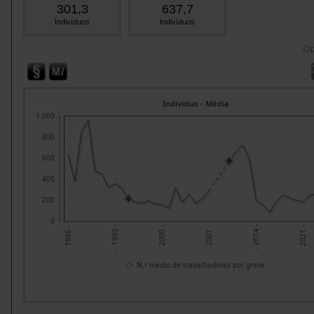
301,3
637,7
Indivíduos
Indivíduos
O
Indivíduo - Média
1.000
800
600
400
200
0
- 2007 -
- 1993 -
- 2014 -
- 2000 -
- 2021 -
- 1986 -
N.º médio de trabalhadores por greve