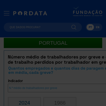
PT
EN
PORTUGAL
Número médio de trabalhadores por greve e 
de trabalho perdidos por trabalhador em gr
Quantos empregados e quantos dias de paragem e
em média, cada greve?
Indicador
2024
1986