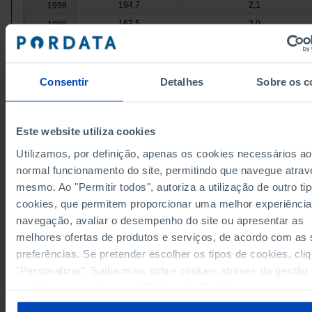
194,7
2,1
1998
167,5
2,0
1999
155,2
1,0
2000
125,5
1,6
2001
320,8
1,3
Consentir
Detalhes
Sobre os c
2002
178,2
1,8
2003
261,5
1,4
2004
Este website utiliza cookies
Fontes/Entidades: GEE/ME | DGERT/MTSSS, PORDATA
172,2
1,3
2005
Última actualização: 2026-01-07
Utilizamos, por definição, apenas os cookies necessários ao
216,1
1,3
2006
normal funcionamento do site, permitindo que navegue atrav
294,7
1,0
2007
mesmo. Ao "Permitir todos", autoriza a utilização de outro ti
2008
x
x
cookies, que permitem proporcionar uma melhor experiência
2009
x
x
RELACIONADOS
navegação, avaliar o desempenho do site ou apresentar as
575,5
1,0
2010
┴
┴
melhores ofertas de produtos e serviços, de acordo com as
Greves: total, trabalhadores abrangidos e dias de trabalho perdidos em P
663,8
1,0
2011
preferências. Se pretender escolher os tipos de cookies, cli
Produtividade do trabalho em Portugal
727,0
1,2
2012
"Personalizar". Saiba mais sobre cookies através da gestão
preferências ou da nossa
Política de Cookies
.
591,6
1,1
2013
200,9
1,5
2014