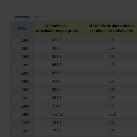
Indivíduo - Média
N.º médio de
N.º médio de dias trabalho
Anos
trabalhadores por greve
perdidos por trabalhador
637,7
1,6
1986
381,7
1,4
1987
859,1
1,3
1988
964,5
1,2
1989
475,6
1,1
1990
454,6
1,0
1991
322,5
1,4
1992
361,3
1,0
1993
314,7
1,0
1994
214,2
1,0
1995
┴
┴
184,3
1,0
1996
172,8
1,7
1997