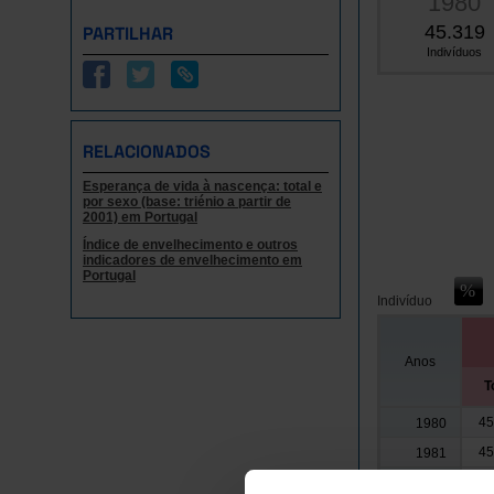
1980
45.319
PARTILHAR
Indivíduos
RELACIONADOS
Esperança de vida à nascença: total e
por sexo (base: triénio a partir de
2001) em Portugal
Índice de envelhecimento e outros
indicadores de envelhecimento em
Portugal
Indivíduo
Anos
T
45
1980
45
1981
44
1982