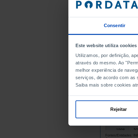
46
1983
46
1984
46
1985
Consentir
45
1986
45
1987
Este website utiliza cookies
46
1988
Utilizamos, por definição, a
45
1989
através do mesmo. Ao "Permit
49
1990
melhor experiência de naveg
49
1991
serviços, de acordo com as s
47
1992
Saiba mais sobre cookies at
50
1993
47
1994
49
1995
Rejeitar
50
1996
49
1997
50
1998
Fontes/Entidades: I