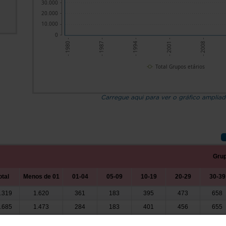
30.000
20.000
10.000
0
- 2008 -
- 2001 -
- 1994 -
- 1987 -
- 1980 -
Total Grupos etários
Carregue aqui para ver o gráfico amplia
Grup
otal
Menos de 01
01-04
05-09
10-19
20-29
30-39
.319
1.620
361
183
395
473
658
.685
1.473
284
183
401
456
655
.040
1.266
282
177
360
441
676