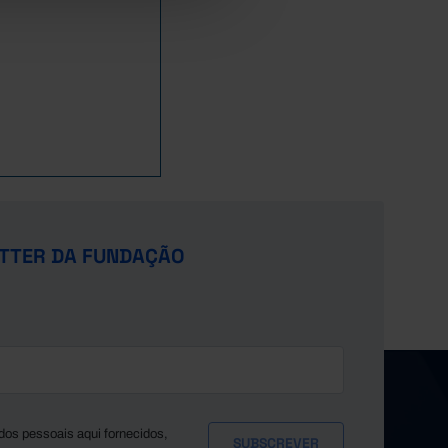
1.235
2.241
5.413
13.396
20.106
7.418
1.265
2.218
5.061
13.278
19.398
7.338
1.338
2.193
4.961
13.151
19.219
7.711
1.266
2.238
4.795
12.941
19.688
8.233
1.195
2.282
4.764
13.385
20.433
9.008
1.152
2.172
4.491
12.152
19.081
8.224
1.196
2.189
4.533
12.612
20.715
9.208
1.082
2.010
4.166
11.504
19.441
8.887
1.154
2.068
4.048
11.524
20.541
9.381
1.149
2.079
3.970
11.376
21.048
9.622
TTER DA FUNDAÇÃO
1.148
2.103
4.055
11.024
21.745
9.580
1.100
2.022
3.801
10.782
22.377
10.139
1.049
2.097
3.857
10.502
21.388
10.050
1.058
1.993
3.906
10.289
23.152
11.315
1.004
1.974
3.962
9.944
22.515
11.601
949
1.994
3.835
9.405
22.123
11.877
938
1.902
3.918
9.500
23.323
13.383
dos pessoais aqui fornecidos,