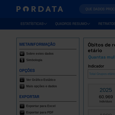
ESTATÍSTICAS
QUADROS RESUMO
RETRATO
METAINFORMAÇÃO
Óbitos de r
etário
Sobre estes dados
Quantas mul
Simbologia
Indicador
OPÇÕES
Ver Gráfico Estático
Mais opções e dados
2025
EXPORTAR
60.969
Indivíduos
Exportar para Excel
Exportar para PDF