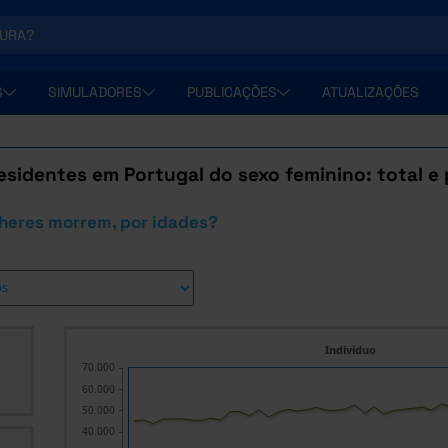
S
SIMULADORES
PUBLICAÇÕES
ATUALIZAÇÕES
esidentes em Portugal do sexo feminino: total e
heres morrem, por idades?
Indivíduo
70.000
60.000
50.000
40.000