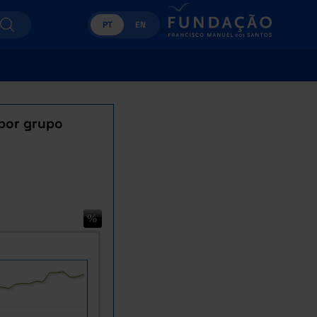
PT
EN
 por grupo