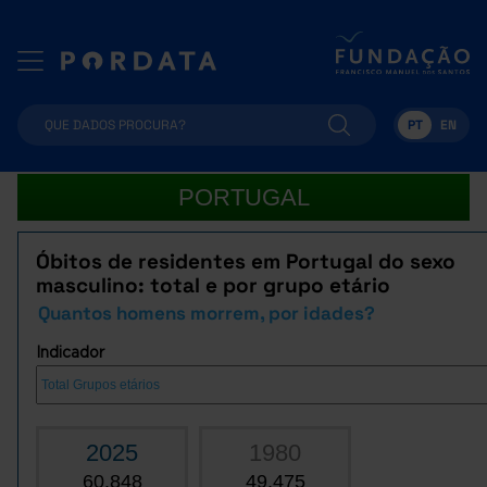
PT
EN
PORTUGAL
Óbitos de residentes em Portugal do sexo
masculino: total e por grupo etário
Quantos homens morrem, por idades?
Indicador
2025
1980
60.848
49.475