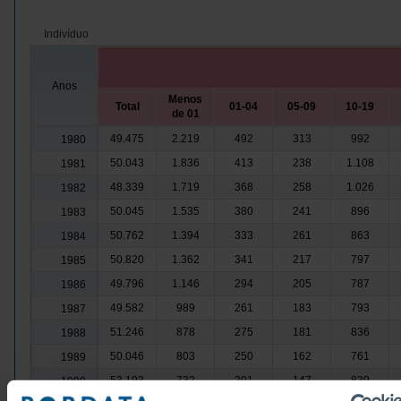
Indivíduo
Anos
Menos
Total
01-04
05-09
10-19
de 01
49.475
2.219
492
313
992
1980
50.043
1.836
413
238
1.108
1981
48.339
1.719
368
258
1.026
1982
50.045
1.535
380
241
896
1983
50.762
1.394
333
261
863
1984
50.820
1.362
341
217
797
1985
49.796
1.146
294
205
787
1986
49.582
989
261
183
793
1987
51.246
878
275
181
836
1988
50.046
803
250
162
761
1989
53.193
732
201
147
839
1990