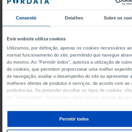
54.185
726
202
171
872
1991
52.938
589
200
125
809
1992
55.560
576
181
128
685
Consentir
Detalhes
Sobre os coo
1993
52.103
467
134
107
650
1994
54.078
458
130
110
615
1995
Este website utiliza cookies
56.169
430
139
89
584
1996
Utilizamos, por definição, apenas os cookies necessários ao
54.841
404
127
87
524
1997
normal funcionamento do site, permitindo que navegue atrav
55.647
386
120
83
525
1998
do mesmo. Ao "Permitir todos", autoriza a utilização de outro
Fontes/Entidades: INE, PORDATA
56.179
365
107
84
424
1999
Última actualização: 2026-05-05
de cookies, que permitem proporcionar uma melhor experiên
55.023
375
109
67
409
2000
de navegação, avaliar o desempenho do site ou apresentar 
54.838
333
97
64
389
2001
melhores ofertas de produtos e serviços, de acordo com as
55.377
316
99
59
336
2002
preferências. Se pretender escolher os tipos de cookies, cli
55.966
234
68
61
281
em "Personalizar". Saiba mais sobre cookies através da ges
2003
RELACIONADOS
de preferências ou da nossa
Política de Cookies
.
53.202
248
85
56
242
2004
Esperança de vida aos 65 anos: total e por sexo (base: triénio a partir de 
55.493
198
63
58
265
2005
em Portugal
Permitir todos
53.471
209
66
45
241
2006
53.379
186
48
39
196
2007