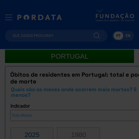
PT
EN
PORTUGAL
Óbitos de residentes em Portugal: total e po
de morte
Quais são os meses onde ocorrem mais mortes? E
menos?
Indicador
2025
1980