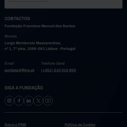
118.396
13.433
9.524
10.539
9.524
2024
121.817
12.228
10.163
11.055
9.792
2025
CONTACTOS
Fundação Francisco Manuel dos Santos
Morada
Largo Monterroio Mascarenhas,
nº 1, 7º piso, 1099-081 Lisboa - Portugal
Email
Telefone Geral
pordata@ffms.pt
(+351) 210 015 800
SIGA A FUNDAÇÃO
Sobre a FFMS
Política de Cookies