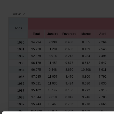
Indivíduo
Anos
Total
Janeiro
Fevereiro
Março
Abril
94.794
9.990
8.488
8.555
7.264
1980
95.728
11.281
8.696
8.139
7.545
1981
92.379
8.914
8.213
8.284
7.496
1982
96.179
11.453
9.677
8.612
7.647
1983
96.975
9.448
8.670
10.808
8.611
1984
97.085
11.057
8.470
8.800
7.792
1985
95.521
11.035
9.424
8.680
8.030
1986
95.102
10.147
8.156
8.292
7.915
1987
97.844
9.618
8.942
9.246
7.786
1988
95.743
10.469
8.785
8.278
7.665
1989
102.768
13.015
9.236
8.685
8.079
1990