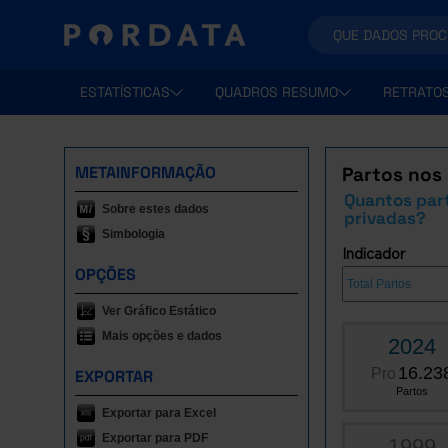
ESTATÍSTICAS
QUADROS RESUMO
RETRATO
METAINFORMAÇÃO
Partos nos 
Quantos part
Sobre estes dados
privadas?
Simbologia
Indicador
OPÇÕES
Ver Gráfico Estático
Mais opções e dados
2024
16.23
Pro
EXPORTAR
Partos
Exportar para Excel
Exportar para PDF
1999