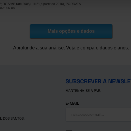
E; DGS/MS (até 2005) | INE (a partir de 2016), PORDATA
2.366
2.046
10.320
8.198
2.122
2026-06-08
x
x
x
x
x
4.312
2.353
11.959
9.587
2.372
4.365
2.658
11.707
9.294
2.413
Mais opções e dados
14.714
2.667
12.047
9.606
2.441
Pro
Pro
Pro
Pro
15.485
2.864
12.621
9.881
2.740
Pro
Pro
Pro
Pro
Aprofunde a sua análise. Veja e compare dados e anos.
16.238
3.076
13.162
10.150
3.012
Pro
Pro
Pro
Pro
SUBSCREVER A NEWSLE
MANTENHA-SE A PAR.
E-MAIL
L DOS SANTOS.