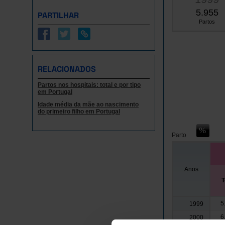
5.955
PARTILHAR
Partos
RELACIONADOS
Partos nos hospitais: total e por tipo
em Portugal
Idade média da mãe ao nascimento
do primeiro filho em Portugal
Parto
Anos
T
5
1999
6
2000