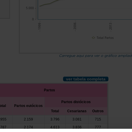
5.000
0
- 2006 -
- 2013 -
- 1999 -
Total Partos
Carregue aqui para ver o gráfico amplia
ver tabela completa
Partos
Partos distócicos
otal
Partos eutócicos
Total
Cesarianas
Outros
.955
2.159
3.796
3.081
715
.787
2.174
4.613
3.836
777