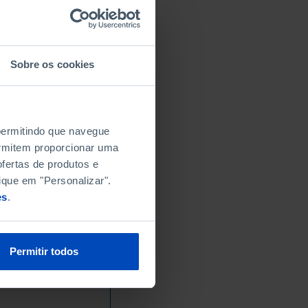
Sobre os cookies
 permitindo que navegue
permitem proporcionar uma
fertas de produtos e
ique em "Personalizar".
es
.
Permitir todos