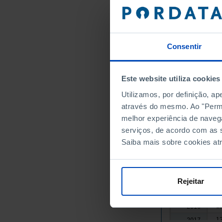
7
2001
8
2002
9
2003
Consentir
9
2004
1
2005
1
2006
Este website utiliza cookies
1
2007
Utilizamos, por definição, a
1
2008
através do mesmo. Ao "Permit
1
2009
melhor experiência de naveg
1
2010
serviços, de acordo com as s
1
2011
Saiba mais sobre cookies at
1
2012
1
2013
1
2014
Rejeitar
1
2015
1
2016
1
2017