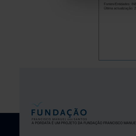
Fontes/Entidades: IN
1
2018
Última actualização: 
2019
1
2020
1
2021
2022
Pro
2023
Pro
2024
Pro
A PORDATA É UM PROJETO DA FUNDAÇÃO FRANCISCO MANUE