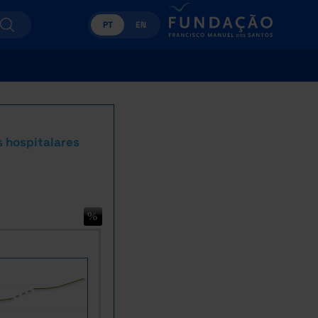
PT
EN
s hospitalares