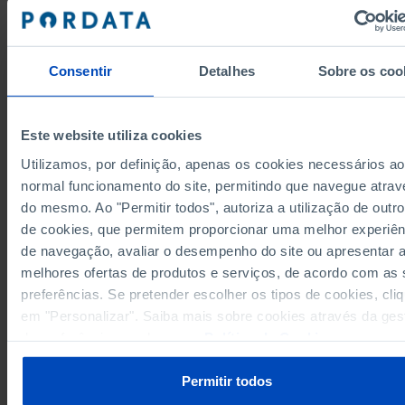
540.072,0
546,2
2002
x
520.526,5
2003
x
x
2004
x
x
x
Consentir
Detalhes
Sobre os coo
2005
x
x
x
2006
x
x
x
2007
x
x
x
Este website utiliza cookies
2008
x
x
x
Utilizamos, por definição, apenas os cookies necessários ao
2009
x
x
x
normal funcionamento do site, permitindo que navegue atrav
2010
x
x
x
do mesmo. Ao "Permitir todos", autoriza a utilização de outro
Fontes/Entidades: INE, PORDATA
de cookies, que permitem proporcionar uma melhor experiên
700.158,3
699.648,5
509,8
2011
┴
┴
┴
Última actualização: 2025-11-17
de navegação, avaliar o desempenho do site ou apresentar 
586.479,5
586.013,6
465,9
2012
melhores ofertas de produtos e serviços, de acordo com as
547.204,6
546.683,3
521,3
2013
preferências. Se pretender escolher os tipos de cookies, cli
477.521,1
476.961,8
559,3
2014
em "Personalizar". Saiba mais sobre cookies através da ges
514.574,3
514.059,9
514,4
2015
┴
┴
┴
RELACIONADOS
de preferências ou da nossa
Política de Cookies
.
512.799,8
512.199,7
600,1
2016
Tráfego de passageiros, carga e correio nos principais aeroportos: total,
514.239,7
513.642,5
597,2
2017
Permitir todos
nacional e internacional em Portugal
542.540,5
541.929,5
611,0
2018