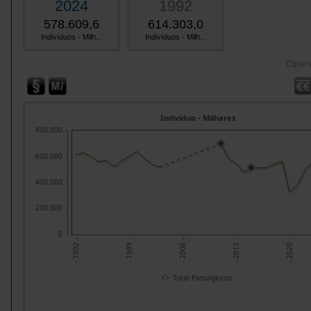
2024
1992
578.609,6
614.303,0
Indivíduos - Milh...
Indivíduos - Milh...
Oper
Indivíduo - Milhares
800.000
600.000
400.000
200.000
0
- 1992 -
- 1999 -
- 2006 -
- 2013 -
- 2020 -
Total Passageiros