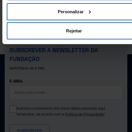
565.405,6
564.873,8
531,8
2019
Personalizar
324.917,6
324.823,3
94,3
2020
379.922,8
379.713,5
209,3
2021
497.109,7
496.520,9
588,8
Rejeitar
2022
A PORDATA É UM PROJETO DA FUNDAÇÃO FRANCISCO MANUEL DOS
551.650,4
550.776,9
873,5
2023
SANTOS.
578.609,6
577.341,1
1.268,4
2024
SUBSCREVER A NEWSLETTER DA
FUNDAÇÃO
MANTENHA-SE A PAR.
E-MAIL
Autorizo o tratamento dos meus dados pessoais aqui
fornecidos, de acordo com a
Política de Privacidade*