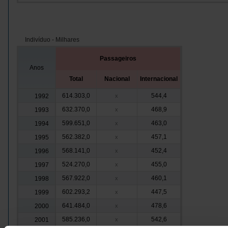
Indivíduo - Milhares
Passageiros
Anos
Total
Nacional
Internacional
614.303,0
544,4
1992
x
632.370,0
468,9
1993
x
599.651,0
463,0
1994
x
562.382,0
457,1
1995
x
568.141,0
452,4
1996
x
524.270,0
455,0
1997
x
567.922,0
460,1
1998
x
602.293,2
447,5
1999
x
641.484,0
478,6
2000
x
585.236,0
542,6
2001
x