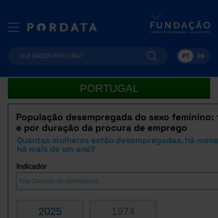
PT
EN
PORTUGAL
População desempregada do sexo feminino: 
e por duração da procura de emprego
Quantas mulheres estão desempregadas, há meno
há mais de um ano?
Indicador
2025
1974