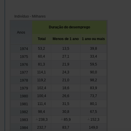
Indivíduo - Milhares
Duração do desemprego
Anos
Total
Menos de 1 ano
1 ano ou mais
53,2
13,5
39,8
1974
60,4
27,1
33,4
1975
81,3
21,9
59,5
1976
114,1
24,3
90,0
1977
119,2
21,0
98,2
1978
102,4
18,6
83,9
1979
100,4
26,6
73,7
1980
111,4
31,5
80,1
1981
98,4
30,8
67,5
1982
238,3
85,9
152,3
1983
┴
┴
┴
232,7
83,7
149,0
1984