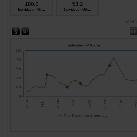
180,2
53,2
Indivíduos - Milh...
Indivíduos - Milh...
Oper
Indivíduo - Milhares
500
400
300
200
100
0
- 1988 -
- 2002 -
- 2016 -
- 1981 -
- 1995 -
- 2009 -
- 202
- 1974 -
Total Duração do desemprego