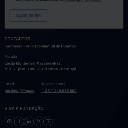
189,8
94,7
95,1
2018
182,9
93,9
88,9
2019
179,3
109,3
70,0
2020
176,6
89,2
87,3
2021
170,1
85,4
84,7
2022
CONTACTOS
183,1
106,2
76,9
2023
Fundação Francisco Manuel dos Santos
184,7
108,7
75,9
2024
Morada
180,2
108,1
72,1
2025
Largo Monterroio Mascarenhas,
nº 1, 7º piso, 1099-081 Lisboa - Portugal
Email
Telefone Geral
pordata@ffms.pt
(+351) 210 015 800
SIGA A FUNDAÇÃO