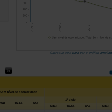
600
400
200
..
0
- 2012 -
- 2005 -
- 1998 -
Sem nível de escolaridade / Total Sem nível de e
Carregue aqui para ver o gráfico amplia
s
Sem nível de escolaridade
1º ciclo
otal
16-64
65+
Total
16-64
65+
Total