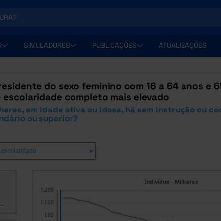
S
SIMULADORES
PUBLICAÇÕES
ATUALIZAÇÕES
esidente do sexo feminino com 16 a 64 anos e 6
e escolaridade completo mais elevado
eres, em idade ativa ou idosa, há sem instrução ou co
ndário ou superior?
Indivíduo - Milhares
1.200
1.000
..
800