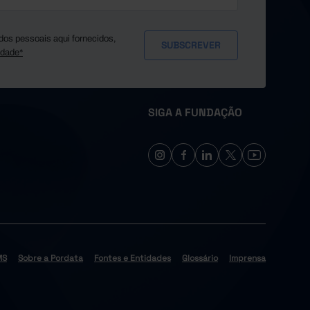
dos pessoais aqui fornecidos,
idade*
SIGA A FUNDAÇÃO
MS
Sobre a Pordata
Fontes e Entidades
Glossário
Imprensa