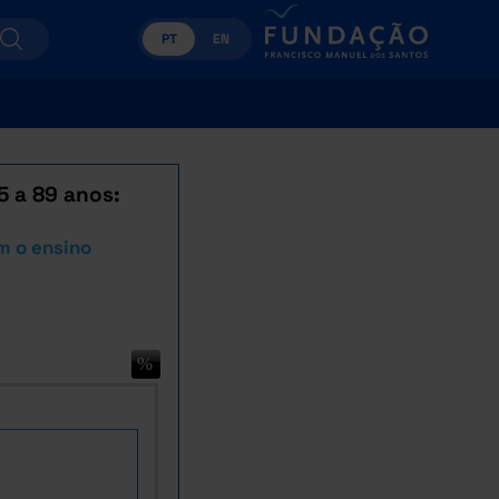
PT
EN
5 a 89 anos:
m o ensino