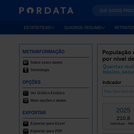
ESTATÍSTICAS
QUADROS RESUMO
RETRATO
METAINFORMAÇÃO
População r
por nível d
Sobre estes dados
Quantas mulh
Simbologia
básico, secu
OPÇÕES
Indicador
Ver Gráfico Estático
Mais opções e dados
2025
EXPORTAR
210,8
Exportar para Excel
Indivíduos - Milh.
Exportar para PDF