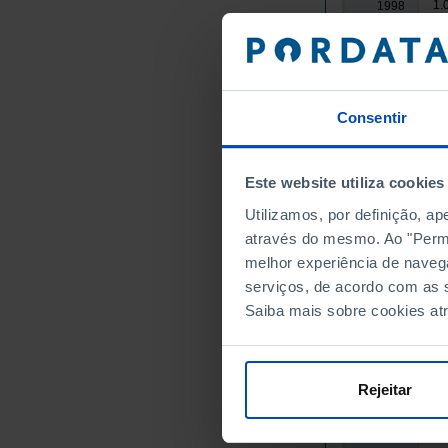
1.
1998
1.
1999
1.
2000
1.
2001
9
2002
Consentir
9
2003
8
2004
Este website utiliza cookies
8
2005
Utilizamos, por definição, a
7
2006
através do mesmo. Ao "Permit
7
2007
melhor experiência de naveg
7
2008
serviços, de acordo com as s
6
2009
Saiba mais sobre cookies at
6
2010
2011
┴
6
2012
Rejeitar
5
2013
5
2014