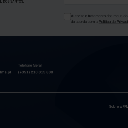
L DOS SANTOS.
Autorizo o tratamento dos meus da
de acordo com a
Política de Privac
Telefone Geral
fms.pt
(+351) 210 015 800
Sobre a FF