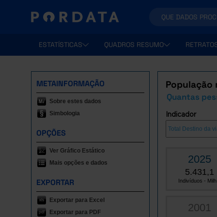
ESTATÍSTICAS
QUADROS RESUMO
RETRATO
METAINFORMAÇÃO
População r
Quantas pess
Sobre estes dados
Simbologia
Indicador
OPÇÕES
Ver Gráfico Estático
2025
Mais opções e dados
5.431,1
EXPORTAR
Indivíduos - Milh.
Exportar para Excel
2001
Exportar para PDF