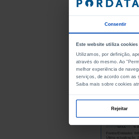
4.
2004
4.
2005
4.
2006
Consentir
3.
2007
┴
3.
2008
4.
Este website utiliza cookies
2009
┴
3.
2010
Utilizamos, por definição, a
3.
2011
através do mesmo. Ao "Permit
melhor experiência de naveg
4.
2012
serviços, de acordo com as s
3.
2013
Saiba mais sobre cookies at
4.
2014
4.
2015
4.
2016
Rejeitar
4.
2017
4.
2018
5.
2019
Fontes/Entidades: I
4.
2020
Última actualização: 