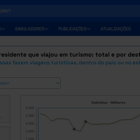
S
SIMULADORES
PUBLICAÇÕES
ATUALIZAÇÕES
esidente que viajou em turismo: total e por des
oas fazem viagens turísticas, dentro do país ou no es
Indivíduo - Milhares
6.000
5.000
..
4.000
3.000
2.000