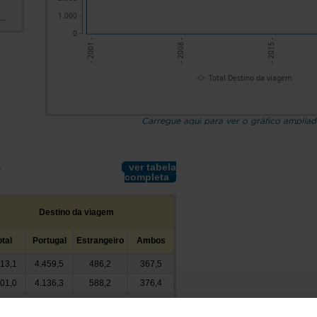
1.000
..
0
- 2001 -
- 2008 -
- 2015 -
Total Destino da viagem
Carregue aqui para ver o gráfico amplia
ver tabela
s
completa
Destino da viagem
otal
Portugal
Estrangeiro
Ambos
313,1
4.459,5
486,2
367,5
101,0
4.136,3
588,2
376,4
346,4
3.525,4
504,8
316,2