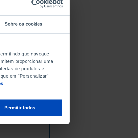
Sobre os cookies
 permitindo que navegue
permitem proporcionar uma
fertas de produtos e
ique em "Personalizar".
es
.
Permitir todos