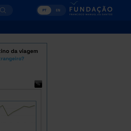
PT
EN
tino da viagem
trangeiro?