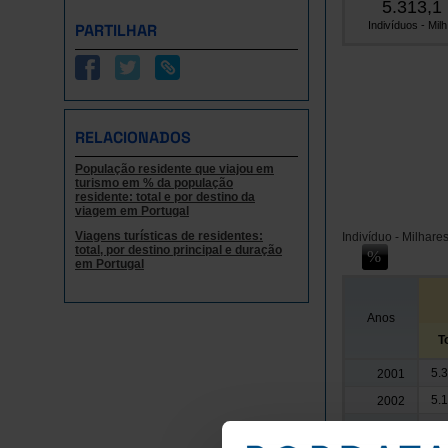
5.313,1
Indivíduos - Milh.
PARTILHAR
RELACIONADOS
População residente que viajou em
turismo em % da população
residente: total e por destino da
viagem em Portugal
Viagens turísticas de residentes:
Indivíduo - Milhare
total, por destino principal e duração
em Portugal
Anos
T
5.
2001
5.
2002
4.
2003