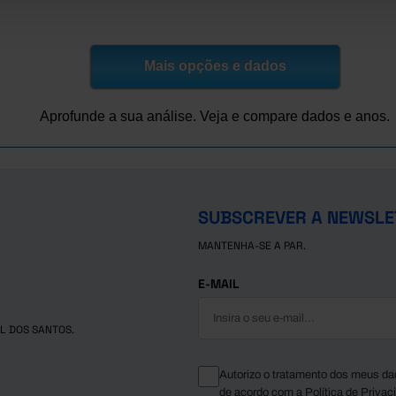
523,9
3.956,0
209,5
358,5
897,3
3.525,0
472,7
899,6
329,2
3.533,2
620,1
1.175,9
Mais opções e dados
190,6
3.386,4
657,9
1.146,3
431,1
3.381,2
614,7
1.435,2
Aprofunde a sua análise. Veja e compare dados e anos.
SUBSCREVER A NEWSLE
MANTENHA-SE A PAR.
E-MAIL
L DOS SANTOS.
Autorizo o tratamento dos meus da
de acordo com a
Política de Privac