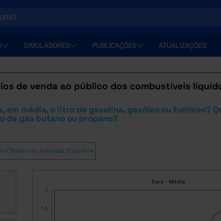
S
SIMULADORES
PUBLICAÇÕES
ATUALIZAÇÕES
os de venda ao público dos combustíveis líquid
, em média, o litro de gasolina, gasóleo ou fuelóleo? 
lo de gás butano ou propano?
Euro - Média
2
1,5