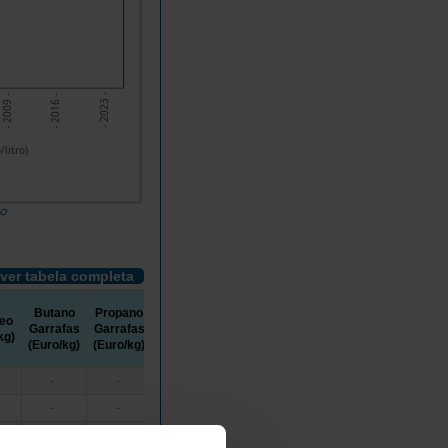
- 2016 -
- 2009 -
- 2023 -
litro)
do
ver tabela completa
Butano
Propano
Propano
leo
Garrafas
Garrafas
Canalizado
kg)
(Euro/kg)
(Euro/kg)
(Euro/kg)
-
-
-
-
-
-
-
-
-