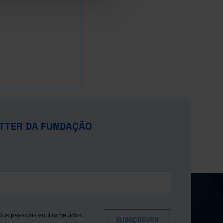
7
0,112
0,117
0,124
9
0,143
0,148
0,161
1
0,156
0,158
0,167
2
0,216
0,219
0,227
5
0,309
0,312
0,324
0
0,363
0,361
0,251
5
0,350
0,347
0,362
9
0,308
0,306
0,321
0
0,327
0,324
0,342
TTER DA FUNDAÇÃO
6
0,357
0,354
0,342
9
0,428
0,412
0,361
0
0,491
0,534
0,464
0
0,547
0,566
0,467
0
0,596
0,618
0,528
0
0,610
0,637
0,546
0
0,616
0,692
0,579
dos pessoais aqui fornecidos,