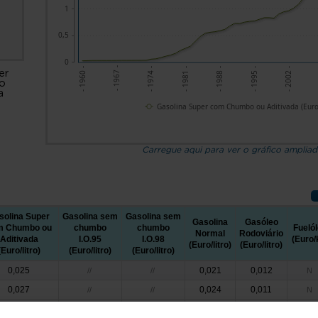
1
0,5
0
- 1974 -
- 1988 -
- 2002 -
- 1967 -
- 1981 -
- 1995 -
- 1960 -
er
o
a
)
Gasolina Super com Chumbo ou Aditivada (Euro/
Carregue aqui para ver o gráfico amplia
solina Super
Gasolina sem
Gasolina sem
Gasolina
Gasóleo
m Chumbo ou
chumbo
chumbo
Fueló
Normal
Rodoviário
Aditivada
I.O.95
I.O.98
(Euro/
(Euro/litro)
(Euro/litro)
(Euro/litro)
(Euro/litro)
(Euro/litro)
0,025
0,021
0,012
//
//
N
0,027
0,024
0,011
//
//
N
0,030
0,026
0,011
//
//
N