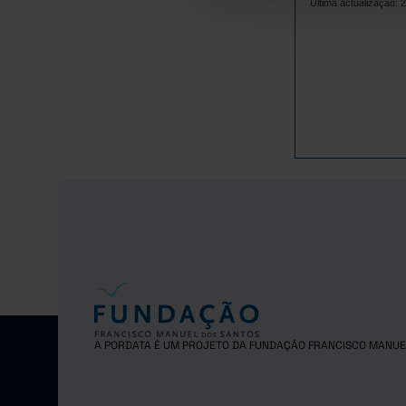
Última actualização: 
1980
1981
1982
1983
1984
1985
1986
1987
1988
1989
1990
1991
1992
1993
A PORDATA É UM PROJETO DA FUNDAÇÃO FRANCISCO MANUE
1994
1995