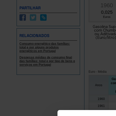
1960
PARTILHAR
0,025
Euros
Gasolina Sup
com Chumb
ou Aditivad
RELACIONADOS
(Euro/litro
Consumo energético das famílias:
total e por alguns produtos
energéticos em Portugal
Despesas médias de consumo final
das famílias: total e por tipo de bens e
serviços em Portugal
Euro - Média
Ga
co
Anos
1960
1961
1962