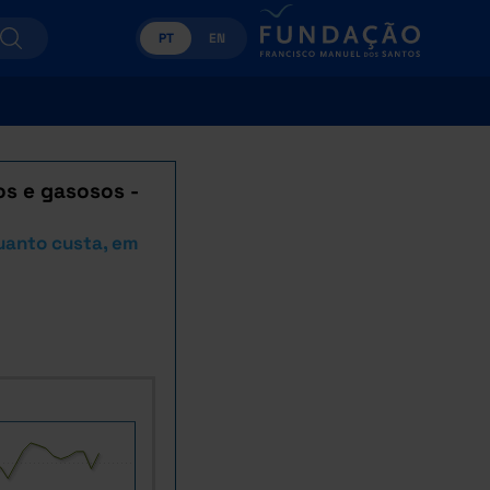
PT
EN
os e gasosos -
Quanto custa, em