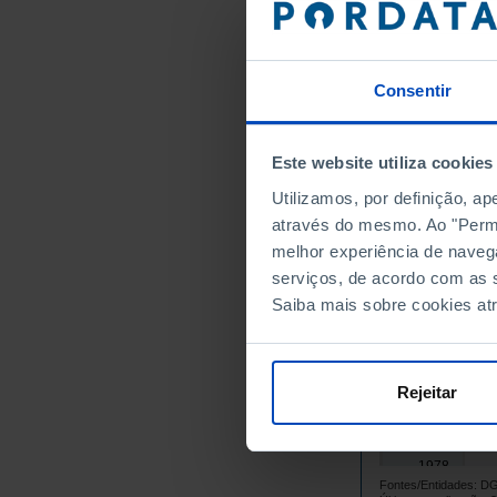
1963
1964
1965
Consentir
1966
1967
Este website utiliza cookies
1968
Utilizamos, por definição, a
1969
através do mesmo. Ao "Permit
1970
melhor experiência de naveg
1971
serviços, de acordo com as s
1972
Saiba mais sobre cookies at
1973
1974
1975
Rejeitar
1976
1977
1978
Fontes/Entidades:
1979