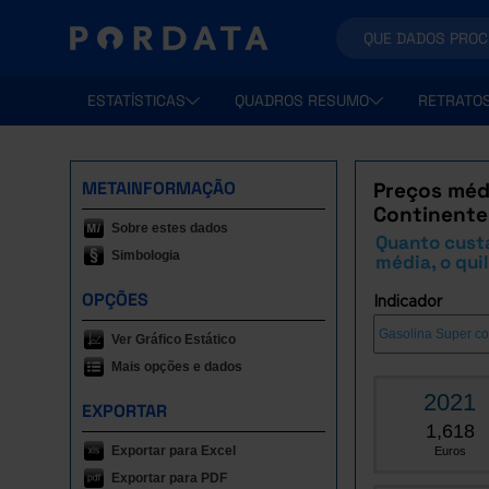
ESTATÍSTICAS
QUADROS RESUMO
RETRATO
METAINFORMAÇÃO
Preços médi
Continente
Sobre estes dados
Quanto custa
Simbologia
média, o qui
OPÇÕES
Indicador
Ver Gráfico Estático
Mais opções e dados
2021
EXPORTAR
1,618
Exportar para Excel
Euros
Exportar para PDF