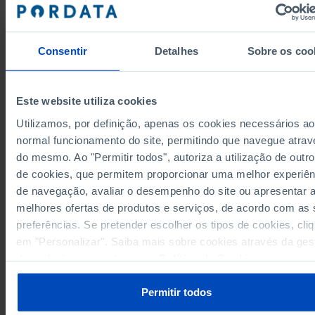
2.077
2.077
0
2008
2.224
2.213
11
2009
2.402
2.371
31
2010
Consentir
Detalhes
Sobre os coo
2.490
2.454
36
2011
2.375
2.339
36
2012
┴
┴
┴
Este website utiliza cookies
2.423
2.387
36
2013
Utilizamos, por definição, apenas os cookies necessários ao
2.420
2.384
36
2014
normal funcionamento do site, permitindo que navegue atrav
2.426
2.389
37
2015
do mesmo. Ao "Permitir todos", autoriza a utilização de outro
Fontes/Entidades: RBE/MECI, PORDATA
2.432
2.396
36
2016
Última actualização: 2025-10-27
de cookies, que permitem proporcionar uma melhor experiên
2.461
2.427
34
2017
de navegação, avaliar o desempenho do site ou apresentar 
2.480
2.446
34
2018
melhores ofertas de produtos e serviços, de acordo com as
2.500
2.470
30
2019
preferências. Se pretender escolher os tipos de cookies, cli
2.524
2.494
30
2020
em "Personalizar". Saiba mais sobre cookies através da ges
RELACIONADOS
de preferências ou da nossa
Política de Cookies
.
2.541
2.511
30
2021
Rede de Bibliotecas Escolares: investimento em Portugal
2.568
2.538
30
2022
Despesas das Administrações Públicas em educação em Portugal
Permitir todos
2.582
2.552
30
2023
2.595
2.565
30