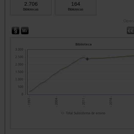
2.706
164
Bibliotecas
Bibliotecas
Oper
Biblioteca
3.000
2.500
2.000
1.500
1.000
500
0
- 1997 -
- 2004 -
- 2011 -
- 2018 -
Total Subsistema de ensino