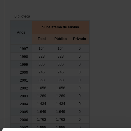
Biblioteca
Subsistema de ensino
Anos
Total
Público
Privado
164
164
0
1997
328
328
0
1998
536
536
0
1999
745
745
0
2000
853
853
0
2001
1.058
1.058
0
2002
1.289
1.289
0
2003
1.434
1.434
0
2004
1.649
1.649
0
2005
1.762
1.762
0
2006
1.888
1.888
0
2007