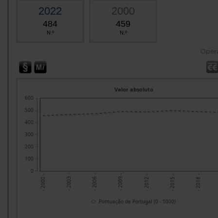
2022
2000
484
459
N.º
N.º
Oper
Valor absoluto
600
500
400
300
200
100
0
- 2012 -
- 2003 -
- 2015 -
- 2006 -
- 2018 -
- 2009 -
- 2000 -
Pontuação de Portugal (0 - 1000)