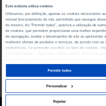
Última actualização: 2023-12-05
Este website utiliza cookies
Utilizamos, por definição, apenas os cookies necessários ao
normal funcionamento do site, permitindo que navegue atrav
do mesmo. Ao "Permitir todos", autoriza a utilização de outro
RELACIONADOS
de cookies, que permitem proporcionar uma melhor experiên
de navegação, avaliar o desempenho do site ou apresentar 
Resultados no PISA, em Leitura, dos alunos residentes em Portugal em Po
melhores ofertas de produtos e serviços, de acordo com as
Docentes em exercício nos ensinos pré-escolar, básico e secundário: tota
nível de ensino em Portugal
preferências. Se pretender escolher os tipos de cookies, cli
em "Personalizar". Saiba mais sobre cookies através da ges
de preferências ou da nossa
Política de Cookies
.
Permitir todos
A PORDATA É UM PROJETO DA FUNDAÇÃO FRANCISCO MANUEL DOS
Personalizar
SANTOS.
SUBSCREVER A NEWSLETTER DA
FUNDAÇÃO
Rejeitar