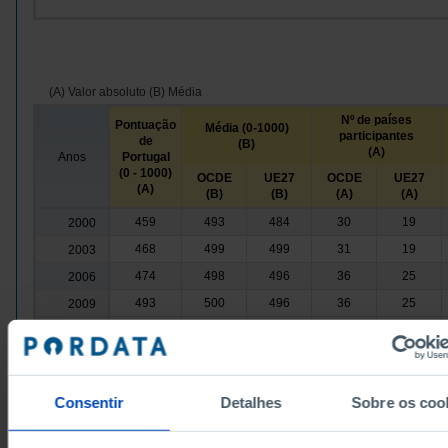
(A) Valor absoluto (B) Média
Nº de países
Pontuação
Média (0-1000)
participantes
de
(B)
(A)
Anos
Portugal
(0 - 1000)
OCDE
UE27
OCDE
UE27
(A)
(B)
(B)
(A)
(A)
459
493
484
30
19
2000
468
499
499
31
19
2003
474
498
496
36
25
2006
493
500
496
36
25
2009
489
501
497
36
26
2012
501
493
487
36
27
2015
492
491
483
36
27
2018
Consentir
Detalhes
Sobre os coo
484
485
481
37
26
2022
Fontes/Entidades: OCDE, PORDATA