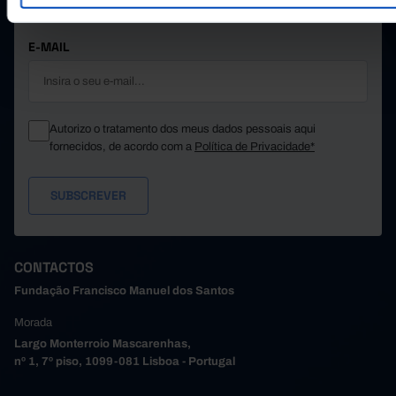
MANTENHA-SE A PAR.
E-MAIL
Autorizo o tratamento dos meus dados pessoais aqui
fornecidos, de acordo com a
Política de Privacidade*
CONTACTOS
Fundação Francisco Manuel dos Santos
Morada
Largo Monterroio Mascarenhas,
nº 1, 7º piso, 1099-081 Lisboa - Portugal