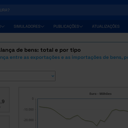
S
SIMULADORES
PUBLICAÇÕES
ATUALIZAÇÕES
lança de bens: total e por tipo
ença entre as exportações e as importações de bens, p
Euro - Milhões
0
,9
s
-10.000
-20.000