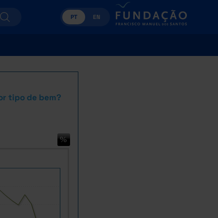
PT
EN
or tipo de bem?