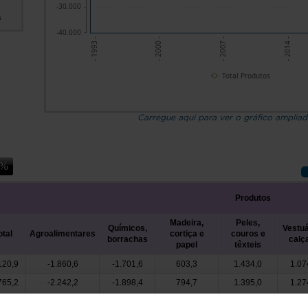
-30.000
s
-40.000
- 1993 -
- 2007 -
- 2000 -
- 2014 -
Total Produtos
Carregue aqui para ver o gráfico amplia
Produtos
Madeira,
Peles,
Químicos,
Vestuá
otal
Agroalimentares
cortiça e
couros e
borrachas
calç
papel
têxteis
120,9
-1.860,6
-1.701,6
603,3
1.434,0
1.07
765,2
-2.242,2
-1.898,4
794,7
1.395,0
1.27
038,5
-2.252,7
-2.183,8
800,2
1.272,7
1.15