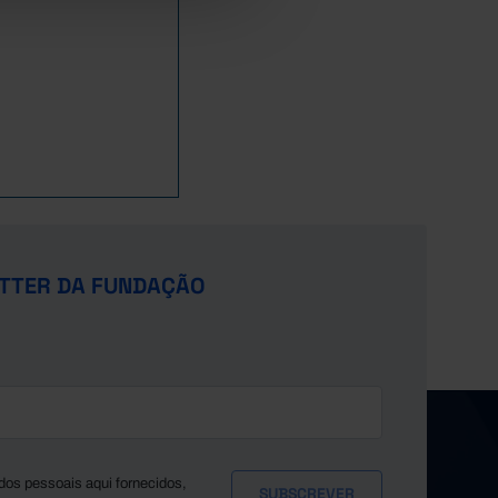
9,6
-6.349,8
-1.425,9
468,2
-313,7
9,0
-4.960,5
-1.476,5
-75,8
-164,2
5,4
-5.081,2
-2.065,3
-1.005,4
-46,6
9,9
-3.382,8
-2.290,9
-1.606,2
-107,6
9,2
-2.333,7
-2.712,5
-2.735,3
-190,9
5,5
-3.840,6
-3.625,8
-2.855,1
-27,5
3,2
-4.959,5
-5.097,8
-2.034,4
-1,8
,4
-5.389,4
-5.964,2
-2.967,3
181,5
,8
-3.229,7
-5.315,3
-440,7
82,7
2,2
-6.211,7
-6.361,0
-204,3
-98,3
TTER DA FUNDAÇÃO
6,4
-12.574,8
-7.431,7
-1.606,2
-52,2
,6
-7.923,5
-7.172,4
-3.244,4
234,3
,0
-6.701,4
-8.202,0
-3.630,9
-114,2
-
-
-
Pre
Pre
Pre
39,5
-4.477,0
Pre
6.412,0
7.732,0
860,7
dos pessoais aqui fornecidos,