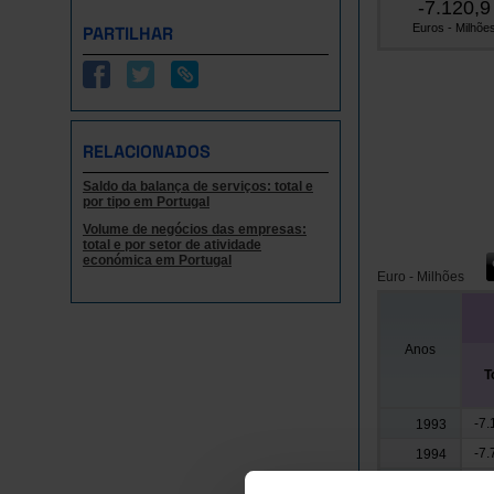
-7.120,9
Euros - Milhõe
PARTILHAR
RELACIONADOS
Saldo da balança de serviços: total e
por tipo em Portugal
Volume de negócios das empresas:
total e por setor de atividade
económica em Portugal
Euro - Milhões
Anos
T
-7.
1993
-7.
1994
-8.
1995