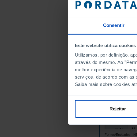
-8.
1996
-10
1997
-13
1998
Consentir
-15
1999
-18
2000
Este website utiliza cookies
-18
2001
Utilizamos, por definição, a
-16
2002
através do mesmo. Ao "Permit
-15
2003
melhor experiência de naveg
-18
2004
serviços, de acordo com as s
-20
2005
Saiba mais sobre cookies at
-20
2006
-21
2007
-25
2008
Rejeitar
-19
2009
-21
2010
-16
2011
Fontes/Entidades: I