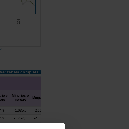
- 2021 -
do
ver tabela completa
rio e
Minérios e
Material de
Máquinas
Outros
ado
metais
transporte
4,8
-1.635,7
-2.229,8
-2.217,2
-588,0
4,9
-1.767,1
-2.158,8
-2.653,5
-509,8
8,6
-2.292,0
-2.259,7
-1.793,5
-488,3