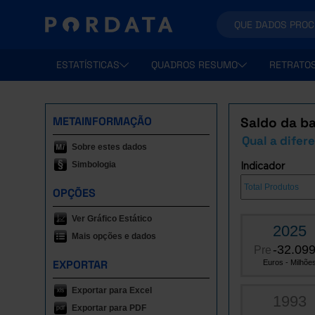
ESTATÍSTICAS
QUADROS RESUMO
RETRATO
METAINFORMAÇÃO
Saldo da ba
Qual a difer
Sobre estes dados
Simbologia
Indicador
OPÇÕES
Ver Gráfico Estático
2025
Mais opções e dados
-32.099
Pre
EXPORTAR
Euros - Milhõe
Exportar para Excel
1993
Exportar para PDF