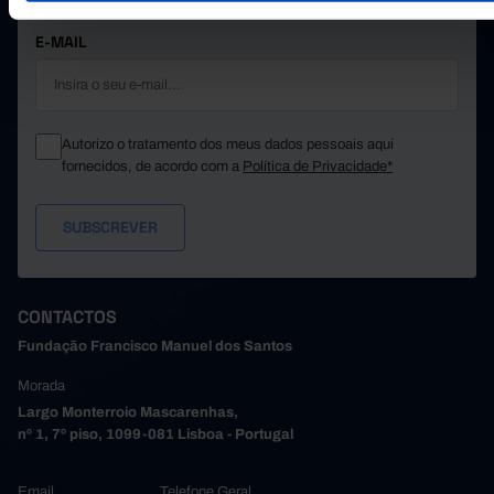
E-MAIL
Autorizo o tratamento dos meus dados pessoais aqui
fornecidos, de acordo com a
Política de Privacidade*
CONTACTOS
Fundação Francisco Manuel dos Santos
Morada
Largo Monterroio Mascarenhas,
nº 1, 7º piso, 1099-081 Lisboa - Portugal
Email
Telefone Geral