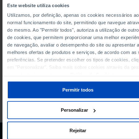
2.388.646,5
-138.923,0
-52.041,5
55.597,9
2020
Este website utiliza cookies
2.741.846,7
-181.710,9
-64.019,6
106.286,9
2021
Utilizamos, por definição, apenas os cookies necessários ao
3.304.407,2
-287.436,3
-83.221,5
106.989,8
2022
normal funcionamento do site, permitindo que navegue atrav
-
-
Pre
Pre
do mesmo. Ao "Permitir todos", autoriza a utilização de outro
2.920.876,3
106.060,8
2023
Pre
Pre
271.049,8
89.093,8
de cookies, que permitem proporcionar uma melhor experiên
Fontes/Entidades: INE, PORDATA
de navegação, avaliar o desempenho do site ou apresentar 
Última actualização: 2024-06-27
melhores ofertas de produtos e serviços, de acordo com as
preferências. Se pretender escolher os tipos de cookies, cli
em "Personalizar". Saiba mais sobre cookies através da ges
de preferências ou da nossa
Política de Cookies
.
Permitir todos
A PORDATA É UM PROJETO DA FUNDAÇÃO FRANCISCO MANUEL DOS
Personalizar
SANTOS.
SUBSCREVER A NEWSLETTER DA
FUNDAÇÃO
Rejeitar
MANTENHA-SE A PAR.