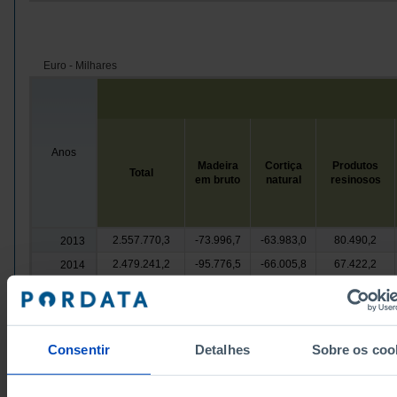
Euro - Milhares
Anos
Madeira
Cortiça
Produtos
Total
em bruto
natural
resinosos
2.557.770,3
-73.996,7
-63.983,0
80.490,2
2013
2.479.241,2
-95.776,5
-66.005,8
67.422,2
2014
2.568.884,8
-106.339,8
-86.459,2
50.807,6
2015
2.512.047,6
-119.253,4
-97.483,7
81.134,9
2016
2.523.338,7
-104.417,9
-103.782,2
42.695,3
2017
Consentir
Detalhes
Sobre os coo
2.613.668,5
-86.622,7
-84.418,7
47.240,2
2018
2.591.445,3
-103.733,4
-63.314,4
48.960,8
2019