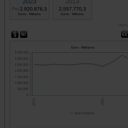
2023
2013
2.920.876,3
2.557.770,3
Pre
Euros - Milhares
Euros - Milhares
Oper
Euro - Milhares
3.500.000
3.000.000
2.500.000
2.000.000
1.500.000
1.000.000
500.000
0
- 2020 -
- 2013 -
Total Produtos