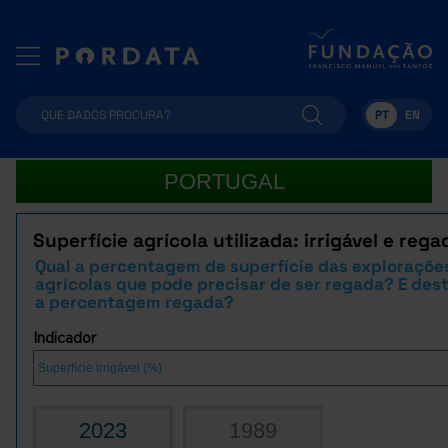
PT
EN
PORTUGAL
Superfície agrícola utilizada: irrigável e rega
Qual a percentagem de superfície das exploraçõe
agrícolas que pode precisar de ser regada? E dest
a percentagem regada?
Indicador
2023
1989