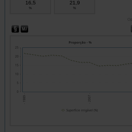
16,5
21,9
%
%
O
Proporção - %
25
20
15
10
5
0
- 2007 -
- 1989 -
Superfície irrigável (%)