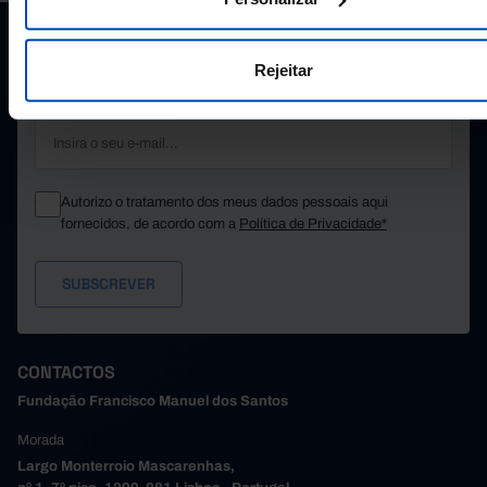
FUNDAÇÃO
MANTENHA-SE A PAR.
Rejeitar
E-MAIL
Autorizo o tratamento dos meus dados pessoais aqui
fornecidos, de acordo com a
Política de Privacidade*
CONTACTOS
Fundação Francisco Manuel dos Santos
Morada
Largo Monterroio Mascarenhas,