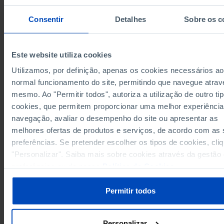
16,5
92
2023
Consentir
Detalhes
Sobre os c
Fontes/Entidades: INE, PORDATA
Última actualização: 2025-10-09
Este website utiliza cookies
Utilizamos, por definição, apenas os cookies necessários ao
normal funcionamento do site, permitindo que navegue atrav
RELACIONADOS
mesmo. Ao "Permitir todos", autoriza a utilização de outro ti
Superfície agrícola utilizada na superfície total do país (%) em Portugal
cookies, que permitem proporcionar uma melhor experiência
Abastecimento de água: água captada, água tratada e água distribuída/co
navegação, avaliar o desempenho do site ou apresentar as
Continente em Portugal
melhores ofertas de produtos e serviços, de acordo com as
preferências. Se pretender escolher os tipos de cookies, cli
"Personalizar". Saiba mais sobre cookies através da gestão
preferências ou da nossa
Política de Cookies
.
Permitir todos
A PORDATA É UM PROJETO DA FUNDAÇÃO FRANCISCO MANUEL DOS
SANTOS.
SUBSCREVER A NEWSLETTER DA
Personalizar