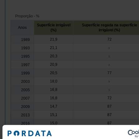
Proporção - %
Superfície irrigável
Superfície regada na superfície
Anos
(%)
irrigável (%)
21,9
72
1989
21,1
1993
x
20,3
1995
x
20,9
1997
x
20,5
77
1999
18,0
2003
x
16,8
2005
x
16,8
72
2007
14,7
87
2009
15,1
87
2013
15,0
87
2016
15,9
90
2019