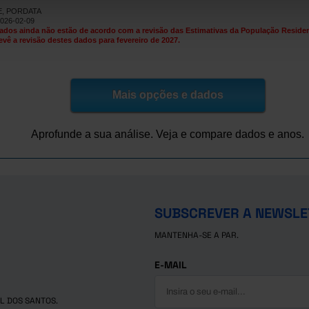
NE, PORDATA
5,9
36,9
36,0
53,5
x
2026-02-09
ados ainda não estão de acordo com a revisão das Estimativas da População Resident
6,6
35,5
35,7
51,0
x
evê a revisão destes dados para fevereiro de 2027.
8,5
32,5
31,7
54,1
x
0,3
29,7
31,9
49,0
x
3,3
31,9
39,9
56,5
x
Mais opções e dados
2,8
34,1
38,3
53,5
x
5,7
26,2
31,1
53,2
x
Aprofunde a sua análise. Veja e compare dados e anos.
2,2
22,8
30,8
52,6
x
3,1
23,1
32,8
50,7
x
SUBSCREVER A NEWSLE
MANTENHA-SE A PAR.
E-MAIL
L DOS SANTOS.