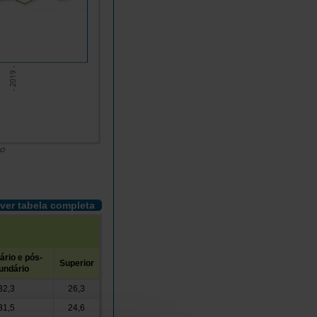
- 2019 -
do
ver tabela completa
rio e pós-
Superior
undário
32,3
26,3
31,5
24,6