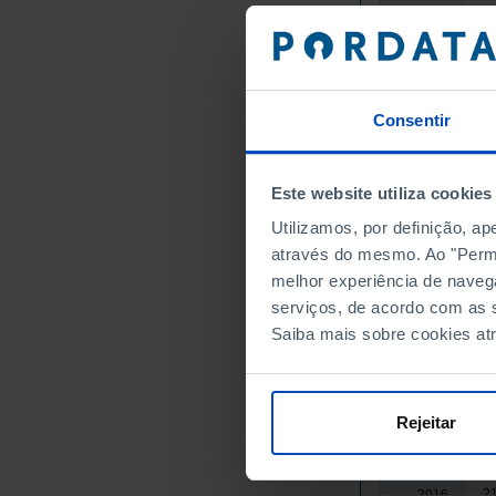
30
2000
31
2001
31
2002
32
2003
Consentir
32
2004
29
2005
Este website utiliza cookies
27
2006
28
2007
Utilizamos, por definição, a
através do mesmo. Ao "Permit
28
2008
melhor experiência de naveg
26
2009
serviços, de acordo com as s
25
2010
Saiba mais sobre cookies at
2
2011
┴
22
2012
22
2013
Rejeitar
23
2014
21
2015
21
2016