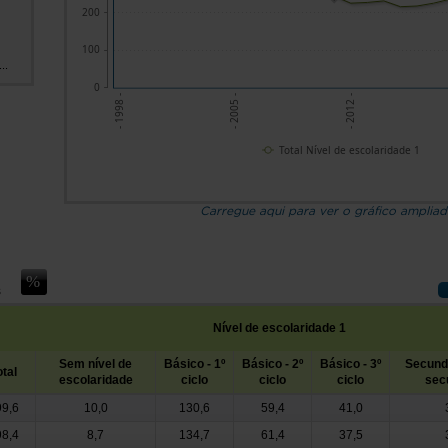
200
100
..
0
- 2012 -
- 2005 -
- 1998 -
Total Nível de escolaridade 1
Carregue aqui para ver o gráfico amplia
s
Nível de escolaridade 1
Sem nível de
Básico - 1º
Básico - 2º
Básico - 3º
Secundá
otal
escolaridade
ciclo
ciclo
ciclo
sec
9,6
10,0
130,6
59,4
41,0
8,4
8,7
134,7
61,4
37,5