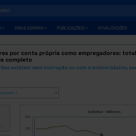
S
SIMULADORES
PUBLICAÇÕES
ATUALIZAÇÕES
es por conta própria como empregadores: total 
de completo
ões existem sem instrução ou com o ensino básico, se
Indivíduo - Milhares
400
..
300