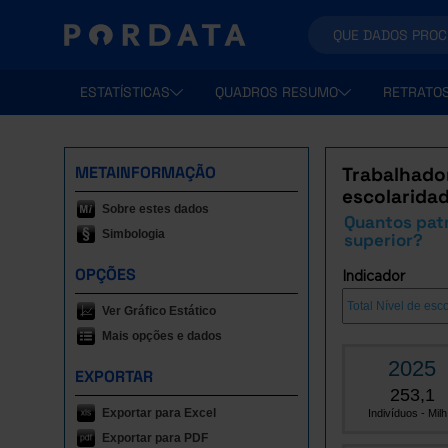
ESTATÍSTICAS
QUADROS RESUMO
RETRATO
METAINFORMAÇÃO
Trabalhador
escolarida
Sobre estes dados
Quantos patr
Simbologia
superior?
OPÇÕES
Indicador
Ver Gráfico Estático
Mais opções e dados
2025
EXPORTAR
253,1
Exportar para Excel
Indivíduos - Milh.
Exportar para PDF