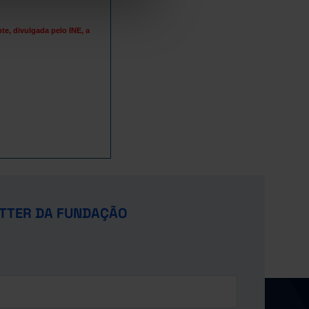
53,3
45,2
e, divulgada pelo INE, a
60,7
52,8
58,9
60,6
49,1
60,4
58,7
56,1
59,6
66,5
58,4
66,2
67,1
68,0
68,7
77,2
TTER DA FUNDAÇÃO