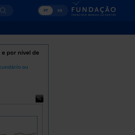
PT
EN
e por nível de
cundário ou