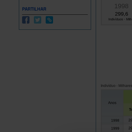
1998
PARTILHAR
299,6
Indivíduos - Milh.
Indivíduo - Milhare
Anos
T
29
1998
29
1999