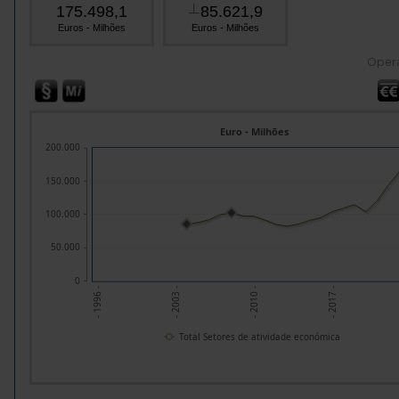
175.498,1
85.621,9
┴
Euros - Milhões
Euros - Milhões
Oper
Euro - Milhões
200.000
150.000
100.000
50.000
0
- 1996 -
- 2003 -
- 2010 -
- 2017 -
Total Setores de atividade económica