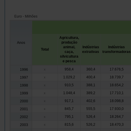
Euro - Milhões
Agricultura,
produção
Anos
animal,
Indústrias
Indústrias
Total
caça,
extrativas
transformadoras
silvicultura
e pesca
958,4
360,4
17.676,5
1996
x
1.029,2
400,4
18.739,7
1997
x
910,5
388,1
18.654,2
1998
x
1.048,4
389,2
17.710,1
1999
x
917,1
402,6
18.098,8
2000
x
845,7
555,5
17.930,0
2001
x
795,1
526,4
18.264,7
2002
x
815,6
526,2
18.470,3
2003
x