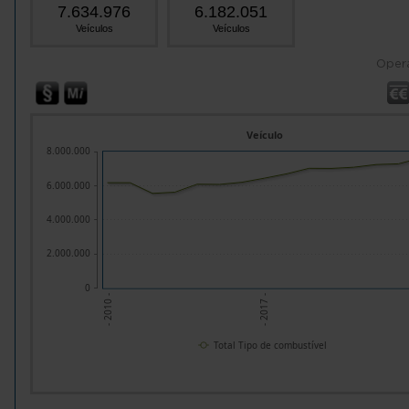
7.634.976
6.182.051
Veículos
Veículos
Oper
Veículo
8.000.000
6.000.000
4.000.000
2.000.000
0
- 2010 -
- 2017 -
Total Tipo de combustível