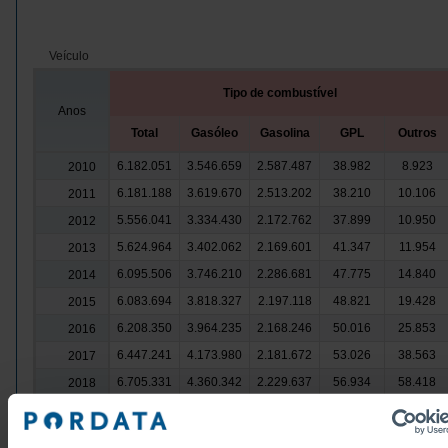
Veículo
Tipo de combustível
Anos
Total
Gasóleo
Gasolina
GPL
Outros
6.182.051
3.546.659
2.587.487
38.982
8.923
2010
6.181.188
3.619.670
2.513.202
38.210
10.106
2011
5.556.041
3.334.430
2.172.762
37.899
10.950
2012
5.624.964
3.402.062
2.169.601
41.347
11.954
2013
6.095.506
3.746.210
2.286.681
47.775
14.840
2014
6.083.694
3.818.327
2.197.118
48.821
19.428
2015
6.208.350
3.964.235
2.168.246
50.016
25.853
2016
6.447.241
4.173.980
2.181.672
53.026
38.563
2017
6.705.331
4.360.342
2.229.637
56.934
58.418
2018
7.027.599
4.600.878
2.281.366
58.310
87.045
2019
7.021.112
4.586.548
2.252.846
59.401
122.317
2020