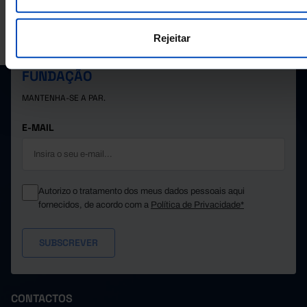
A PORDATA É UM PROJETO DA FUNDAÇÃO FRANCISCO MANUEL DOS
Rejeitar
SANTOS.
SUBSCREVER A NEWSLETTER DA
FUNDAÇÃO
MANTENHA-SE A PAR.
E-MAIL
Autorizo o tratamento dos meus dados pessoais aqui
fornecidos, de acordo com a
Política de Privacidade*
CONTACTOS