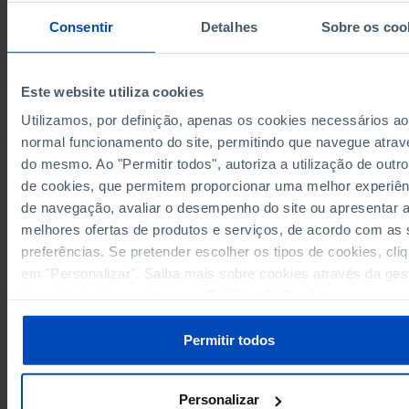
7.090.889
4.621.937
2.230.882
62.237
175.833
2021
Consentir
Detalhes
Sobre os coo
7.249.033
4.686.198
2.250.747
67.677
244.411
2022
7.292.079
4.639.894
2.223.480
76.207
352.498
2023
7.634.976
4.755.349
2.303.377
91.781
484.469
2024
Este website utiliza cookies
Utilizamos, por definição, apenas os cookies necessários ao
Fontes/Entidades: INE, PORDATA
Última actualização: 2026-01-07
normal funcionamento do site, permitindo que navegue atrav
do mesmo. Ao "Permitir todos", autoriza a utilização de outro
de cookies, que permitem proporcionar uma melhor experiên
de navegação, avaliar o desempenho do site ou apresentar 
melhores ofertas de produtos e serviços, de acordo com as
RELACIONADOS
preferências. Se pretender escolher os tipos de cookies, cli
Veículos rodoviários motorizados em circulação: total e por tipo de veícu
em "Personalizar". Saiba mais sobre cookies através da ges
Portugal
de preferências ou da nossa
Política de Cookies
.
Emissões de gases em Portugal
Permitir todos
Personalizar