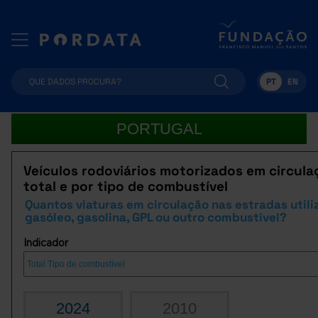
PT
EN
PORTUGAL
Veículos rodoviários motorizados em circula
total e por tipo de combustível
Quantos viaturas em circulação nas estradas util
gasóleo, gasolina, GPL ou outro combustível?
Indicador
2024
2010