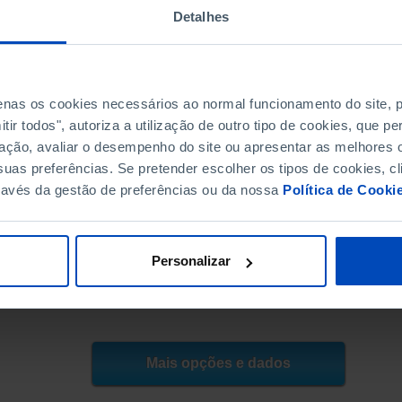
.638
103.694
925
2.019
Detalhes
.048
103.947
890
1.211
.380
112.459
578
1.343
.290
111.892
710
688
penas os cookies necessários ao normal funcionamento do site,
.527
97.756
891
880
ir todos", autoriza a utilização de outro tipo de cookies, que 
.567
103.895
881
791
ação, avaliar o desempenho do site ou apresentar as melhores o
.221
87.766
1.689
766
uas preferências. Se pretender escolher os tipos de cookies, cl
.783
102.935
3.460
1.388
ravés da gestão de preferências ou da nossa
Política de Cooki
.189
88.242
2.699
2.248
.009
100.140
2.618
1.251
.662
111.725
2.522
1.415
Personalizar
overno dos Açores, PORDATA
2024-02-05
Mais opções e dados