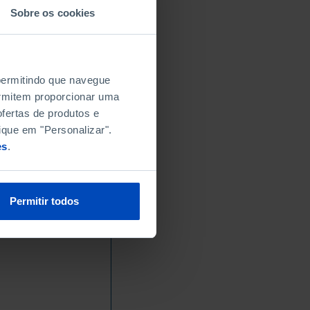
Sobre os cookies
 permitindo que navegue
permitem proporcionar uma
fertas de produtos e
ique em "Personalizar".
es
.
Permitir todos