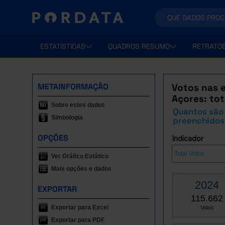
ESTATÍSTICAS
QUADROS RESUMO
RETRATO
METAINFORMAÇÃO
Votos nas e
Açores: tot
Sobre estes dados
Quantos são 
Simbologia
preenchidos 
OPÇÕES
Indicador
Ver Gráfico Estático
Mais opções e dados
2024
EXPORTAR
115.662
Exportar para Excel
Votos
Exportar para PDF