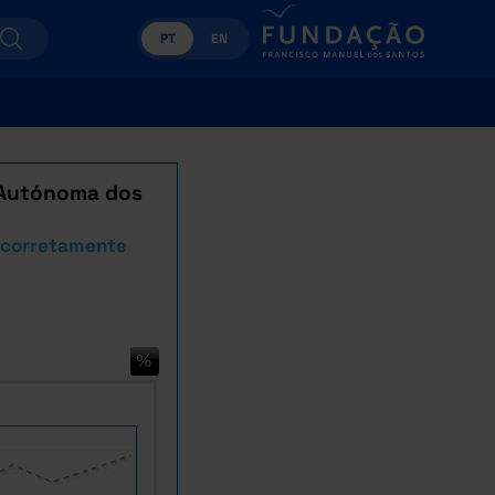
PT
EN
o Autónoma dos
incorretamente