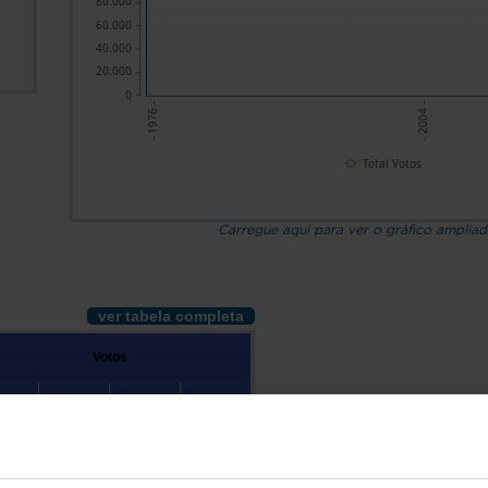
80.000
60.000
40.000
20.000
0
- 1976 -
- 2004 -
Total Votos
Carregue aqui para ver o gráfico amplia
ver tabela completa
Votos
otal
Válidos
Brancos
Nulos
.826
106.649
1.301
1.876
.242
116.242
1.220
2.780