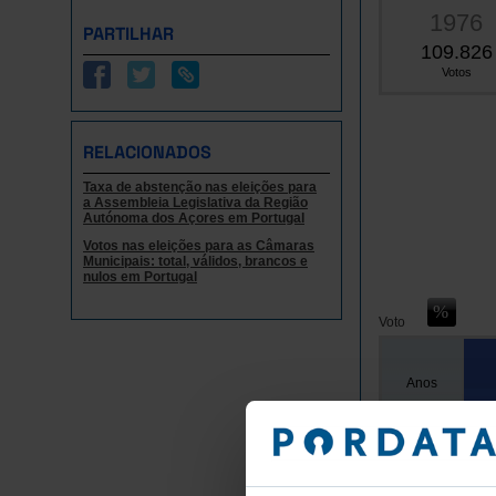
1976
PARTILHAR
109.826
Votos
RELACIONADOS
Taxa de abstenção nas eleições para
a Assembleia Legislativa da Região
Autónoma dos Açores em Portugal
Votos nas eleições para as Câmaras
Municipais: total, válidos, brancos e
nulos em Portugal
Voto
Anos
T
109
1976
120
1980