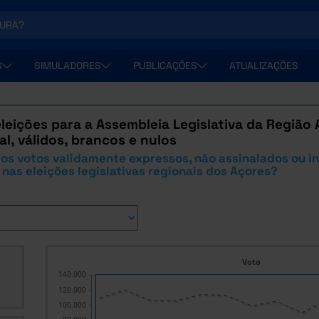
S
SIMULADORES
PUBLICAÇÕES
ATUALIZAÇÕES
leições para a Assembleia Legislativa da Regiã
al, válidos, brancos e nulos
os votos validamente expressos, não assinalados ou 
nas eleições legislativas regionais dos Açores?
Voto
140.000
120.000
100.000