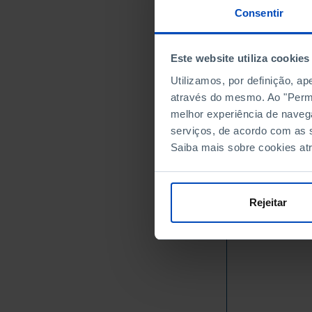
106
1984
Consentir
106
1988
114
1992
Este website utiliza cookies
113
1996
Utilizamos, por definição, a
99
2000
através do mesmo. Ao "Permit
105
2004
melhor experiência de naveg
90
2008
serviços, de acordo com as s
107
2012
Saiba mais sobre cookies at
93
2016
104
2020
115
2024
Rejeitar
Fontes/Entidades: G
Última actualização: 