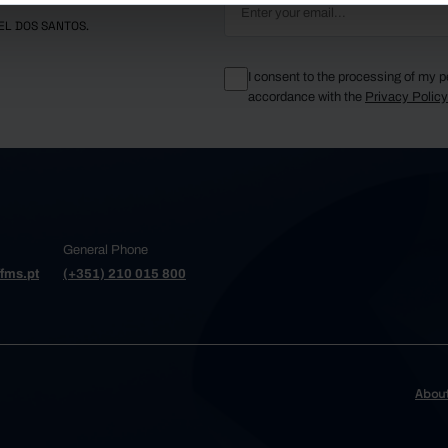
EL DOS SANTOS.
I consent to the processing of my p
accordance with the
Privacy Polic
General Phone
fms.pt
(+351) 210 015 800
Abou