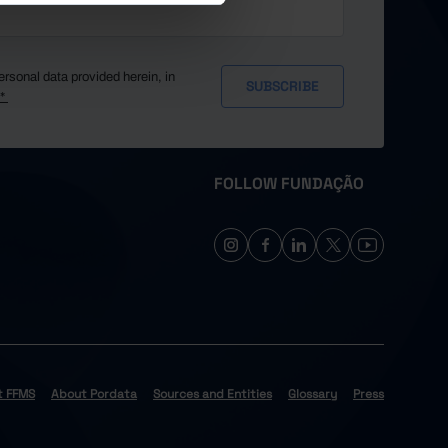
ersonal data provided herein, in
y*
FOLLOW FUNDAÇÃO
t FFMS
About Pordata
Sources and Entities
Glossary
Press