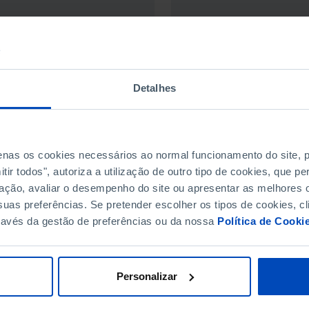
Detalhes
RN MORE
LEARN MORE
penas os cookies necessários ao normal funcionamento do site,
ir todos", autoriza a utilização de outro tipo de cookies, que 
ação, avaliar o desempenho do site ou apresentar as melhores o
uas preferências. Se pretender escolher os tipos de cookies, cl
ravés da gestão de preferências ou da nossa
Política de Cooki
SUBSCRIBE TO FUNDAÇ
STAY IN THE LOOP.
Personalizar
E-MAIL