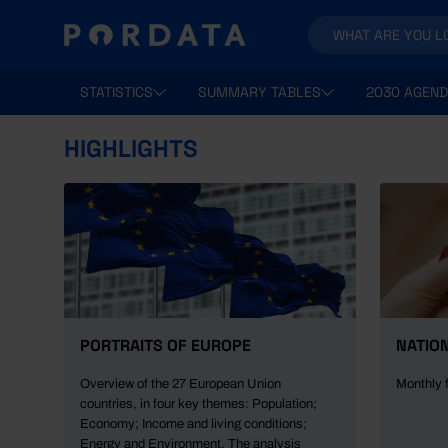
STATISTICS
SUMMARY TABLES
2030 AGEND
HIGHLIGHTS
PORTRAITS OF EUROPE
NATIO
Overview of the 27 European Union
Monthly 
countries, in four key themes: Population;
Economy; Income and living conditions;
Energy and Environment. The analysis