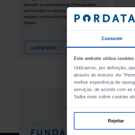
provides an understanding of the situation
and evolution in each country, as well as
enables comparisons between Member
States.
Consentir
LEARN MORE
LEA
Este website utiliza cookies
Utilizamos, por definição, a
através do mesmo. Ao "Permit
melhor experiência de naveg
serviços, de acordo com as s
Saiba mais sobre cookies at
Rejeitar