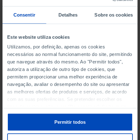
Within the scope of the European Citizen's Prize
2018, awarded by the European Parliament to
Consentir
Detalhes
Sobre os cookies
the Francisco Manuel dos Santos Foundation,
Pordata publishes, in a bilingual version, the
Portrait
of Portugal in Europe - 2018 Edition
.
Este website utiliza cookies
Utilizamos, por definição, apenas os cookies
The Portrait is a summary of indicators that compare
necessários ao normal funcionamento do site, permitindo
Portugal with the remaining European Union
que navegue através do mesmo. Ao "Permitir todos",
countries
.
autoriza a utilização de outro tipo de cookies, que
permitem proporcionar uma melhor experiência de
See also the e-book of
Portrait of Portugal in Europe
navegação, avaliar o desempenho do site ou apresentar
- 2018 Edition
and the infographic:
2020 Targets -
as melhores ofertas de produtos e serviços, de acordo
Portugal and the EU
.
com as suas preferências. Se pretender escolher os
tipos de cookies, clique em "Personalizar". Saiba mais
sobre cookies através da gestão de preferências ou da
nossa
Política de Cookies
.
Permitir todos