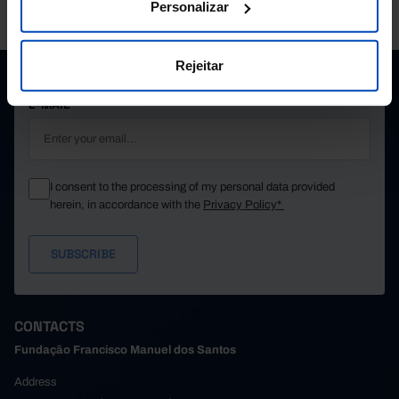
PORDATA IS A PROJECT OF THE FUNDAÇÃO FRANCISCO MANUEL DOS
Personalizar
SANTOS.
SUBSCRIBE TO FUNDAÇÃO NEWSLETTER
Rejeitar
STAY IN THE LOOP.
E-MAIL
I consent to the processing of my personal data provided
herein, in accordance with the
Privacy Policy*
CONTACTS
Fundação Francisco Manuel dos Santos
Address