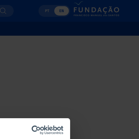
PT
EN