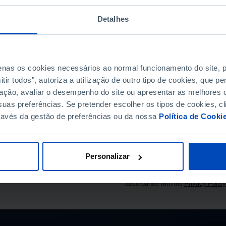
Detalhes
penas os cookies necessários ao normal funcionamento do site,
ir todos", autoriza a utilização de outro tipo de cookies, que 
SUBSCRIBE TO FUNDAÇ
ação, avaliar o desempenho do site ou apresentar as melhores o
STAY IN THE LOOP.
uas preferências. Se pretender escolher os tipos de cookies, cl
ravés da gestão de preferências ou da nossa
Política de Cooki
E-MAIL
EL DOS SANTOS.
Personalizar
I consent to the processing of my p
accordance with the
Privacy Polic