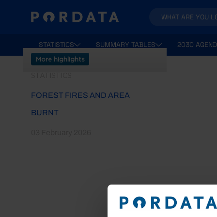
STATISTICS
SUMMARY TABLES
2030 AGEND
More highlights
STATISTICS
FOREST FIRES AND AREA
BURNT
03 February 2026