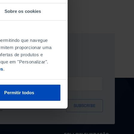
Sobre os cookies
 permitindo que navegue
permitem proporcionar uma
ÃO NEWSLETTER
fertas de produtos e
ique em "Personalizar".
es
.
Permitir todos
ersonal data provided herein, in
y*