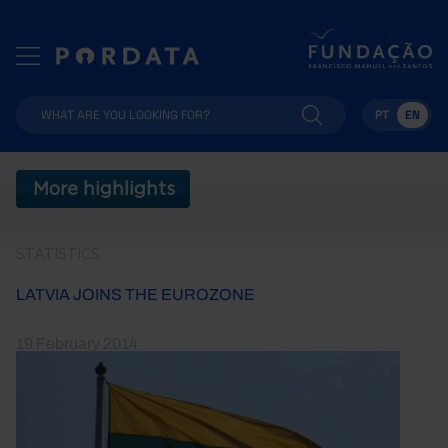
PT
EN
More highlights
STATISTICS
LATVIA JOINS THE EUROZONE
19 February 2014