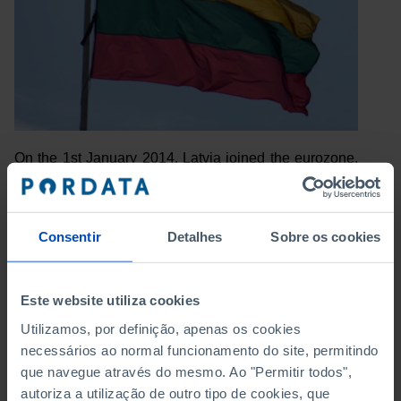
On the 1st January 2014, Latvia joined the eurozone.
The eurozone now has 18 Member States, which
means it is possible to move around almost 2/3 (63%)
of the EU28 without changing currency.
Consentir
Detalhes
Sobre os cookies
To know more about Latvia and each of the euro area
countries, check
Pordata Europe
.
Este website utiliza cookies
Utilizamos, por definição, apenas os cookies
necessários ao normal funcionamento do site, permitindo
que navegue através do mesmo. Ao "Permitir todos",
PORDATA IS A PROJECT OF THE FUNDAÇÃO FRANCISCO MANUEL DOS
autoriza a utilização de outro tipo de cookies, que