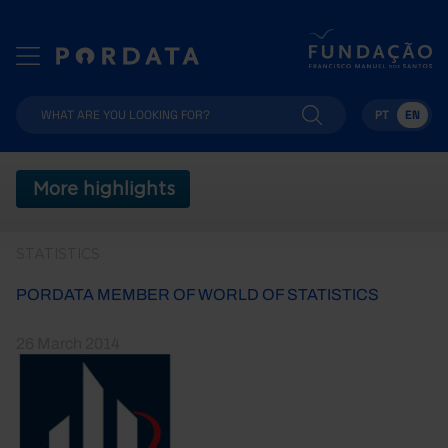
PT
EN
More highlights
STATISTICS
PORDATA MEMBER OF WORLD OF STATISTICS
26 March 2014