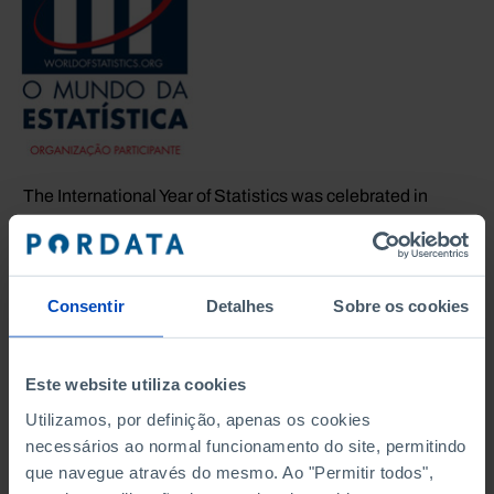
The International Year of Statistics was celebrated in
2013. PORDATA joined this world initiative since the
very beginning. Now, as part of the
World of Statistics
network
, we continue promoting the awareness
about the relevance of statistics, looking for a more
Consentir
Detalhes
Sobre os cookies
informed, and thus freer, society.
Visit the World of Statistics network's webpage.
Este website utiliza cookies
Utilizamos, por definição, apenas os cookies
necessários ao normal funcionamento do site, permitindo
que navegue através do mesmo. Ao "Permitir todos",