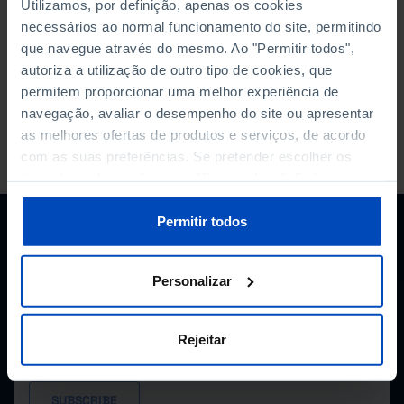
each indicator redirects to the respective frame in
Utilizamos, por definição, apenas os cookies
Pordata.
necessários ao normal funcionamento do site, permitindo
que navegue através do mesmo. Ao "Permitir todos",
autoriza a utilização de outro tipo de cookies, que
permitem proporcionar uma melhor experiência de
navegação, avaliar o desempenho do site ou apresentar
as melhores ofertas de produtos e serviços, de acordo
PORDATA IS A PROJECT OF THE FUNDAÇÃO FRANCISCO MANUEL DOS
com as suas preferências. Se pretender escolher os
SANTOS.
SUBSCRIBE TO FUNDAÇÃO NEWSLETTER
tipos de cookies, clique em "Personalizar". Saiba mais
sobre cookies através da gestão de preferências ou da
STAY IN THE LOOP.
nossa
Política de Cookies
.
Permitir todos
E-MAIL
Personalizar
I consent to the processing of my personal data provided
Rejeitar
herein, in accordance with the
Privacy Policy*