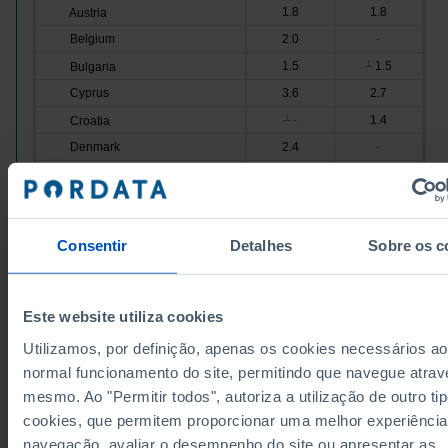
1.8
1.8
Austria
Belgium
2.0
-
1.5
1.5
Bulgaria
┴
Cyprus
3.6
2.7
1.4
Croatia
┴
-
Denmark
2.4
-
2.1
1.5
Slovakia
Slovenia
1.8
-
2.6
2.4
Spain
┴
Consentir
Detalhes
Sobre os c
Estonia
1.8
-
1.9
1.7
Finland
France
1.6
┴
-
Este website utiliza cookies
2.0
Greece
-
Utilizamos, por definição, apenas os cookies necessários ao
Hungary
1.5
2.4
normal funcionamento do site, permitindo que navegue atrav
3.1
2.4
Ireland
mesmo. Ao "Permitir todos", autoriza a utilização de outro ti
Italy
1.5
1.6
cookies, que permitem proporcionar uma melhor experiência
navegação, avaliar o desempenho do site ou apresentar as
1.9
1.6
Latvia