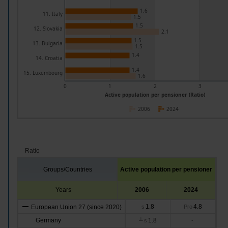
1.6
11. Italy
1.5
1.5
12. Slovakia
2.1
1.5
13. Bulgaria
1.5
1.4
14. Croatia
1.4
15. Luxembourg
1.6
0
1
2
3
Active population per pensioner (Ratio)
2006
2024
Ratio
Groups/Countries
Active population per pensioner
Years
2006
2024
1.8
4.8
European Union 27 (since 2020)
s
Pro
Germany
1.8
┴
s
-