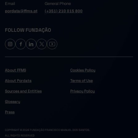
Email
General Phone
pordata@ffms.pt
(+351) 210 015 800
FOLLOW FUNDAÇÃO
About FFMS
Cookies Policy
About Pordata
Terms of Use
Sources and Entities
Privacy Policy
Glossary
Press
COPYRIGHT © 2024 FUNDAÇÃO FRANCISCO MANUEL DOS SANTOS.
ALL RIGHTS RESERVED