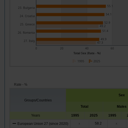
55.1
23. Bulgaria
54.1
24. Croatia
52.9
25. Greece
49.2
51.4
26. Romania
49.9
27. Italy
47.3
0
20
40
60
Total Sex (Rate - %)
1995
2025
Rate - %
Sex
Groups/Countries
Total
Males
Years
1995
2025
1995
58.2
European Union 27 (since 2020)
x
x