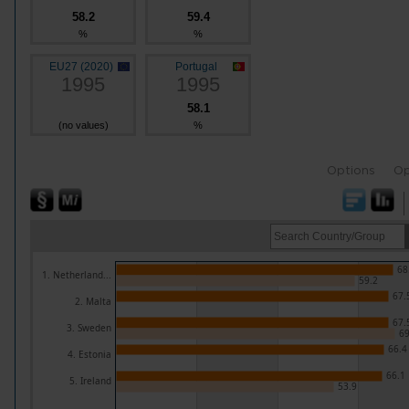
58.2
59.4
%
%
EU27 (2020)
Portugal
1995
1995
58.1
(no values)
%
Options
Op
68
1. Netherland...
59.2
67.
2. Malta
67.
3. Sweden
69
66.4
4. Estonia
66.1
5. Ireland
53.9