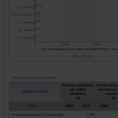
114
23. Lithuania
85
24. Czech Repu...
101
60
25. Romania
24
26. Slovakia
11
27. Hungary
0
2,000
4,000
First time application per million inhabitants (Ratio - %oo
2008
2025
(A) Ratio - Per million (B) Ratio
First time application
Positive first
per million
decision per 
Groups/Countries
inhabitants
inhabita
(A)
(B)
Years
2008
2025
2008
1,485
European Union 27 (since 2020)
x
x