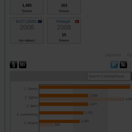
1,485
163
%oooo
%oooo
EU27 (2020)
Portugal
2008
2008
15
(no values)
%oooo
Options
Op
1. Greece
2,884
2. Cyprus
4,98
2,871
3. Spain
2,595
4. Luxembourg
2,385
5. Ireland
845