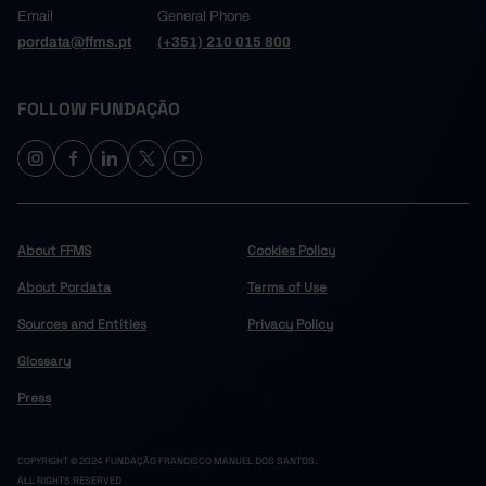
Email
General Phone
pordata@ffms.pt
(+351) 210 015 800
FOLLOW FUNDAÇÃO
About FFMS
Cookies Policy
About Pordata
Terms of Use
Sources and Entities
Privacy Policy
Glossary
Press
COPYRIGHT © 2024 FUNDAÇÃO FRANCISCO MANUEL DOS SANTOS.
ALL RIGHTS RESERVED