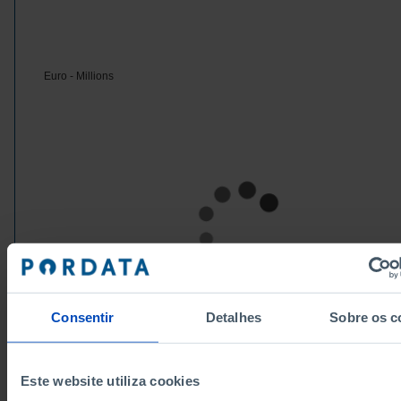
Euro - Millions
Consentir
Detalhes
Sobre os c
Este website utiliza cookies
Sources/Entities: Eurostat | ECB | National Entities, PORDATA
Last updated: 2026-04-14