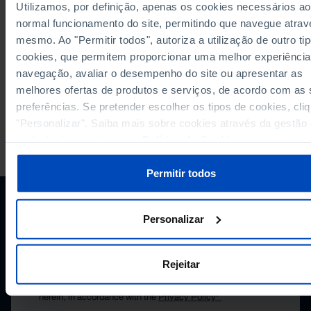
Utilizamos, por definição, apenas os cookies necessários ao
normal funcionamento do site, permitindo que navegue atrav
mesmo. Ao "Permitir todos", autoriza a utilização de outro ti
Please wait while content is loading...
cookies, que permitem proporcionar uma melhor experiência
navegação, avaliar o desempenho do site ou apresentar as
melhores ofertas de produtos e serviços, de acordo com as
preferências. Se pretender escolher os tipos de cookies, cli
"Personalizar". Saiba mais sobre cookies através da gestão
PORDATA IS A PROJECT OF THE FUNDAÇÃO FRANCISCO MANUEL DOS
preferências ou da nossa
Política de Cookies
.
SANTOS.
SUBSCRIBE TO FUNDAÇÃO NEWSLETTER
Permitir todos
STAY IN THE LOOP.
E-MAIL
Personalizar
Rejeitar
I consent to the processing of my personal data provided
herein, in accordance with the
Privacy Policy*