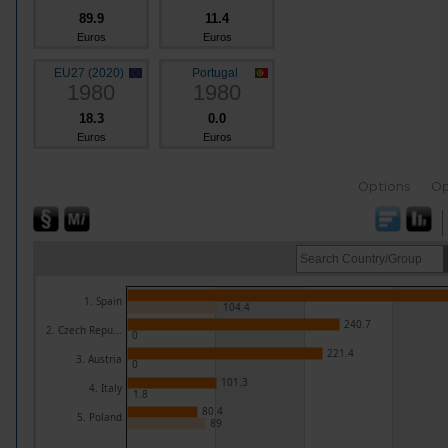
89.9
11.4
Euros
Euros
EU27 (2020)
Portugal
1980
1980
18.3
0.0
Euros
Euros
Options
Op
1. Spain
104.4
240.7
2. Czech Repu...
0
221.4
3. Austria
0
101.3
4. Italy
1.8
80.4
5. Poland
89