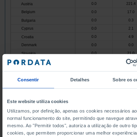
0.0
221.4
Austria
Belgium
0.0
17.0
0.0
0.3
Bulgaria
Cyprus
0.0
2.1
0.0
4.9
Croatia
Denmark
0.0
0.0
0.0
21.0
Slovakia
Slovenia
0.0
15.5
104.4
373.0
Spain
Estonia
0.0
0.0
Consentir
Detalhes
Sobre os c
0.0
0.0
Finland
France
28.3
x
Este website utiliza cookies
0.9
32.8
Greece
Utilizamos, por definição, apenas os cookies necessários ao
Hungary
0.0
2.3
normal funcionamento do site, permitindo que navegue atrav
6.7
39.7
Ireland
mesmo. Ao "Permitir todos", autoriza a utilização de outro ti
Italy
1.8
101.3
cookies, que permitem proporcionar uma melhor experiência
0.0
17.2
Latvia