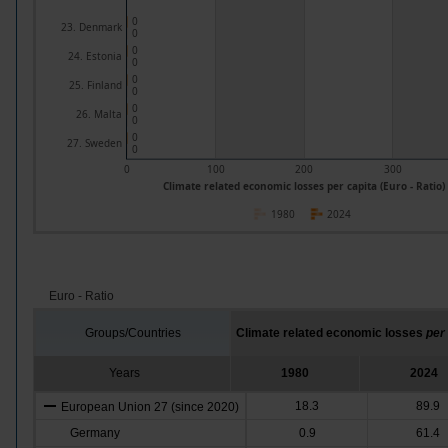
0
23. Denmark
0
0
24. Estonia
0
0
25. Finland
0
0
26. Malta
0
0
27. Sweden
0
0
100
200
300
Climate related economic losses per capita (Euro - Ratio)
1980
2024
Euro - Ratio
Groups/Countries
Climate related economic losses
per
Years
1980
2024
18.3
89.9
European Union 27 (since 2020)
Germany
0.9
61.4