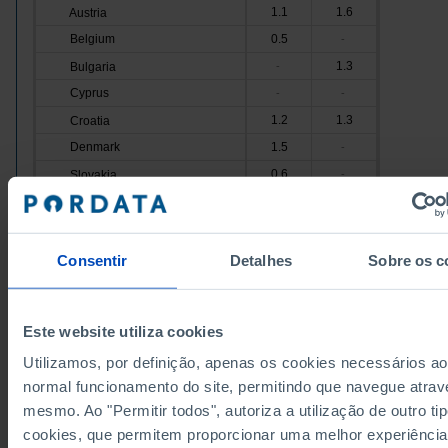
1.1
1.6
Austria
Belgium
0.5
-
1.3
Bulgaria
-
Cyprus
-
-
1.2
1.3
Croatia
Denmark
1.5
-
0.6
Slovakia
-
Slovenia
1.0
1.0
Spain
-
-
Estonia
2.1
2.1
Consentir
Detalhes
Sobre os c
0.8
2.1
Finland
France
x
-
Este website utiliza cookies
0.3
1.5
Greece
Utilizamos, por definição, apenas os cookies necessários ao
Hungary
1.7
1.9
normal funcionamento do site, permitindo que navegue atrav
Ireland
-
-
mesmo. Ao "Permitir todos", autoriza a utilização de outro ti
Italy
1.3
-
cookies, que permitem proporcionar uma melhor experiência
2.4
2.8
Latvia