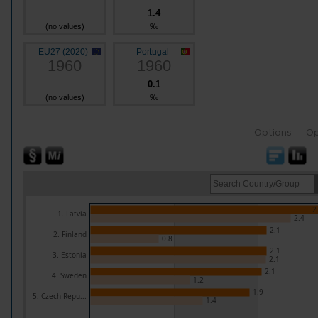
1.4
(no values)
‰
EU27 (2020)
Portugal
1960
1960
0.1
(no values)
‰
Options
Op
2
1. Latvia
2.4
2.1
2. Finland
0.8
2.1
3. Estonia
2.1
2.1
4. Sweden
1.2
1.9
5. Czech Repu...
1.4