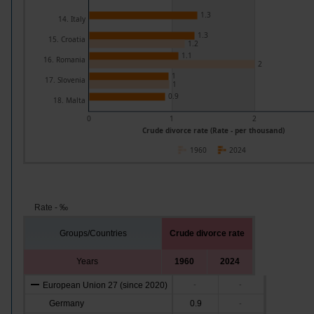
1.3
14. Italy
1.3
15. Croatia
1.2
1.1
16. Romania
2
1
17. Slovenia
1
0.9
18. Malta
0
1
2
Crude divorce rate (Rate - per thousand)
1960
2024
Rate - ‰
Groups/Countries
Crude divorce rate
Years
1960
2024
European Union 27 (since 2020)
-
-
Germany
0.9
-