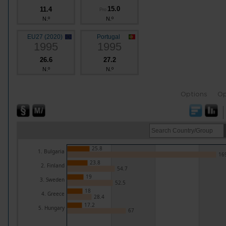
15.0
11.4
Pro
N.º
N.º
EU27 (2020)
Portugal
1995
1995
26.6
27.2
N.º
N.º
Options
Op
25.8
1. Bulgaria
16
23.8
2. Finland
54.7
19
3. Sweden
52.5
18
4. Greece
28.4
17.2
5. Hungary
67