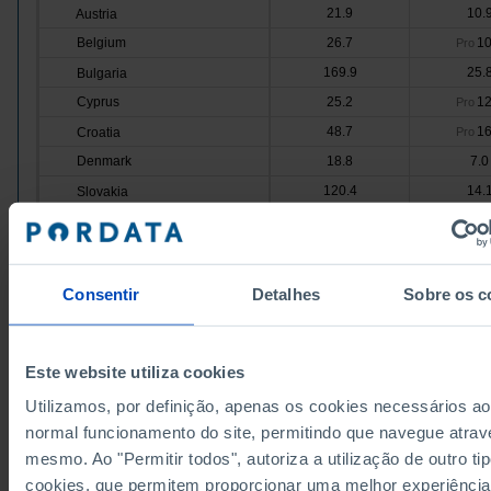
21.9
10.
Austria
Belgium
26.7
10
Pro
169.9
25.
Bulgaria
Cyprus
25.2
12
Pro
48.7
16
Croatia
Pro
Denmark
18.8
7.0
120.4
14.
Slovakia
Slovenia
49.1
15.
25.8
12
Spain
Pro
Estonia
131.1
14.
Consentir
Detalhes
Sobre os c
54.7
23.
Finland
France
24.2
11
Pro
28.4
18
Greece
Pro
Este website utiliza cookies
Hungary
67.0
17
Pro
Utilizamos, por definição, apenas os cookies necessários ao
24.1
5.0
Ireland
normal funcionamento do site, permitindo que navegue atrav
mesmo. Ao "Permitir todos", autoriza a utilização de outro ti
Italy
22.8
11.
cookies, que permitem proporcionar uma melhor experiência
95.8
10.
Latvia