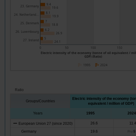
9.4
23. Germany
19.6
8.1
24. Netherland...
19.9
7
25. Denmark
18.8
6.2
26. Luxembourg
26.9
5
27. Ireland
24.1
0
50
100
150
Electric intensity of the economy (tonne of oil equivalent / mil
GDP) (Ratio)
1995
2024
Ratio
Electric intensity of the economy (ton
Groups/Countries
equivalent / million of GDP)
Years
1995
2024
26.6
11.
European Union 27 (since 2020)
Germany
19.6
9
Pro