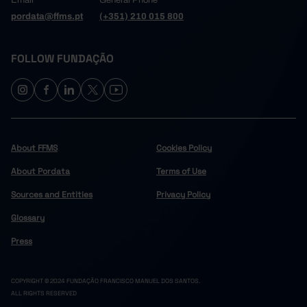
Email
General Phone
pordata@ffms.pt
(+351) 210 015 800
FOLLOW FUNDAÇÃO
About FFMS
Cookies Policy
About Pordata
Terms of Use
Sources and Entities
Privacy Policy
Glossary
Press
COPYRIGHT © 2024 FUNDAÇÃO FRANCISCO MANUEL DOS SANTOS.
ALL RIGHTS RESERVED