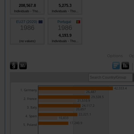
208,567.8
5,275.3
Individuals - Tho...
Individuals - Tho...
EU27 (2020)
Portugal
1986
1986
4,193.9
(no values)
Individuals - Tho...
Options
Op
42,553.4
1. Germany
26,487
29,328.5
2. France
21,510.9
24,117.2
3. Italy
20,657
22,221.1
4. Spain
10,833
17,240.9
5. Poland