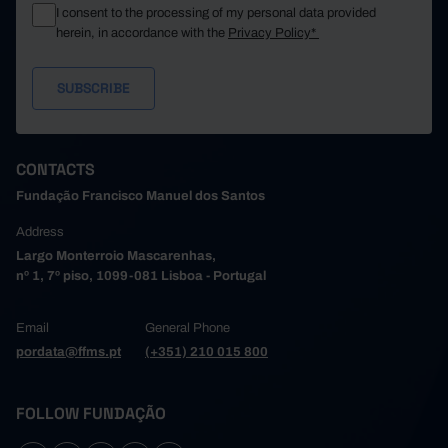
I consent to the processing of my personal data provided
herein, in accordance with the
Privacy Policy*
CONTACTS
Fundação Francisco Manuel dos Santos
Address
Largo Monterroio Mascarenhas,
nº 1, 7º piso, 1099-081 Lisboa - Portugal
Email
General Phone
pordata@ffms.pt
(+351) 210 015 800
FOLLOW FUNDAÇÃO