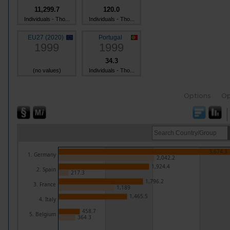
11,299.7
120.0
Individuals - Tho...
Individuals - Tho...
EU27 (2020)
Portugal
1999
1999
34.3
(no values)
Individuals - Tho...
Options
Op
3,674.3
1. Germany
2,042.2
1,924.4
2. Spain
217.3
1,796.2
3. France
1,189
1,465.5
4. Italy
458.7
5. Belgium
364.3