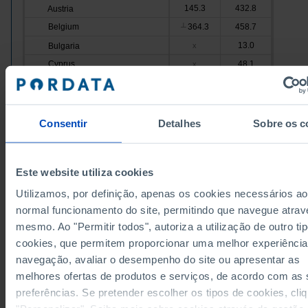
145.3
432.8
Austria
Belgium
364.3
458.7
┴
13.0
Bulgaria
x
Cyprus
48.1
x
7.6
Croatia
x
u
Denmark
53.9
x
5.8
Slovakia
x
u
Consentir
Detalhes
Sobre os c
Slovenia
40.1
x
217.3
1,924.4
Spain
Este website utiliza cookies
Estonia
154.8
69.7
Utilizamos, por definição, apenas os cookies necessários ao
18.3
94.5
Finland
normal funcionamento do site, permitindo que navegue atrav
France
1,189.0
1,796.2
mesmo. Ao "Permitir todos", autoriza a utilização de outro ti
64.3
58.9
Greece
cookies, que permitem proporcionar uma melhor experiência
Hungary
29.0
x
navegação, avaliar o desempenho do site ou apresentar as
35.3
162.3
Ireland
melhores ofertas de produtos e serviços, de acordo com as
Italy
1,465.5
x
preferências. Se pretender escolher os tipos de cookies, cli
106.6
Latvia
x