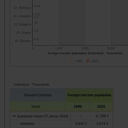
15.4
21. Romania
13.5
22. Lithuania
7.7
13
23. Bulgaria
7.6
24. Croatia
5.8
25. Slovakia
0
1,000
2,000
3,000
Foreign inactive population (Individual - Thousands)
1999
2025
Individual - Thousands
Groups/Countries
Foreign inactive population
Years
1999
2025
11,299.7
European Union 27 (since 2020)
x
Germany
2,042.2
3,674.3