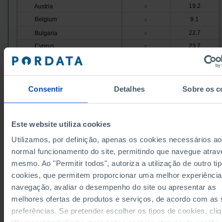
19.2
Austria
x
Belgium
9.1
x
22.7
Bulgaria
x
Cyprus
23.7
x
16.3
Croatia
x
Denmark
23.6
x
14.7
Slovakia
x
Consentir
Detalhes
Sobre os c
Slovenia
17.0
x
11.5
Spain
x
Este website utiliza cookies
Estonia
25.9
x
Utilizamos, por definição, apenas os cookies necessários ao
37.3
Finland
x
normal funcionamento do site, permitindo que navegue atrav
France
11.9
x
mesmo. Ao "Permitir todos", autoriza a utilização de outro ti
12.4
Greece
x
cookies, que permitem proporcionar uma melhor experiência
Hungary
13.1
x
navegação, avaliar o desempenho do site ou apresentar as
24.0
Ireland
x
melhores ofertas de produtos e serviços, de acordo com as
Italy
11.0
x
preferências. Se pretender escolher os tipos de cookies, cli
7.8
12.8
Latvia