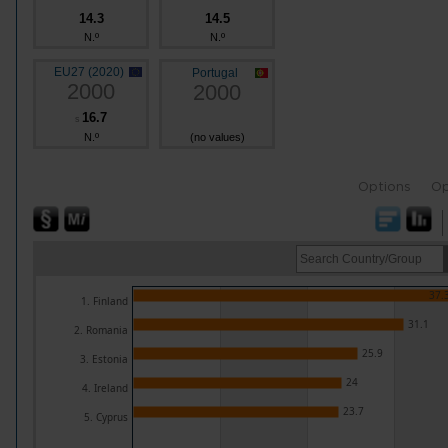
14.3
14.5
N.º
N.º
EU27 (2020)
Portugal
2000
2000
16.7
s
N.º
(no values)
Options
Op
37.
1. Finland
31.1
2. Romania
25.9
3. Estonia
24
4. Ireland
23.7
5. Cyprus