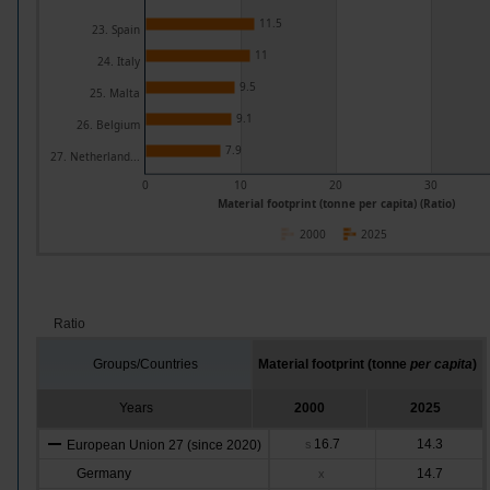
11.5
23. Spain
11
24. Italy
9.5
25. Malta
9.1
26. Belgium
7.9
27. Netherland...
0
10
20
30
Material footprint (tonne per capita) (Ratio)
2000
2025
Ratio
Groups/Countries
Material footprint (tonne
per capita
)
Years
2000
2025
16.7
14.3
European Union 27 (since 2020)
s
Germany
14.7
x