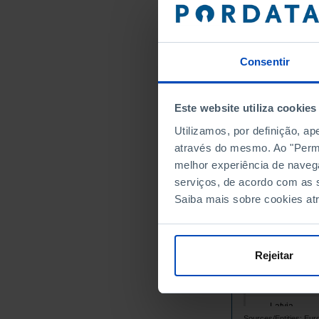
Belgium
Bulgaria
Cyprus
Consentir
Croatia
Denmark
Este website utiliza cookies
Slovakia
Utilizamos, por definição, a
Slovenia
através do mesmo. Ao "Permit
Spain
melhor experiência de naveg
Estonia
serviços, de acordo com as s
Finland
Saiba mais sobre cookies at
France
Greece
Hungary
Rejeitar
Ireland
Italy
Latvia
Sources/Entities: Eu