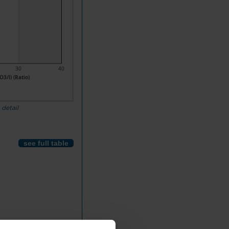
30
40
3/l) (Ratio)
 detail
see full table