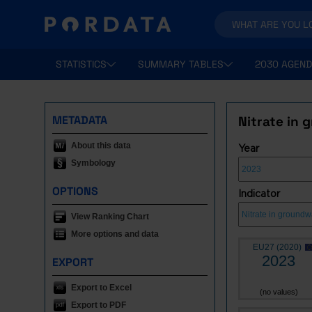
STATISTICS
SUMMARY TABLES
2030 AGEND
METADATA
Nitrate in
About this data
Year
Symbology
OPTIONS
Indicator
View Ranking Chart
More options and data
EU27 (2020)
2023
EXPORT
Export to Excel
(no values)
Export to PDF