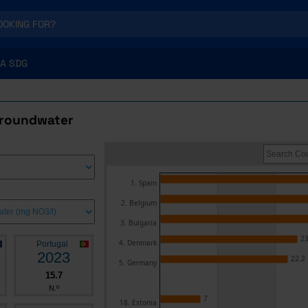
A SDG
 groundwater
1. Spain
2. Belgium
3. Bulgaria
23
4. Denmark
Portugal
2023
22.2
5. Germany
15.7
N.º
7
18. Estonia