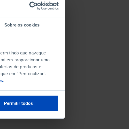
Sobre os cookies
 permitindo que navegue
permitem proporcionar uma
fertas de produtos e
ique em "Personalizar".
es
.
Permitir todos