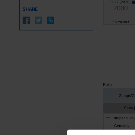
EU27 (2020)
2000
SHARE
(no values)
Ratio
Groups/Co
Years
European Unio
Germany
Austria