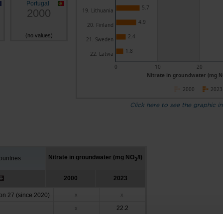
Portugal
5.7
2000
19. Lithuania
4.9
20. Finland
(no values)
2.4
21. Sweden
1.8
22. Latvia
0
10
20
Nitrate in groundwater (mg NO
2000
2023
Click here to see the graphic in
Nitrate in groundwater (mg NO
/l)
untries
3
2000
2023
n 27 (since 2020)
x
x
22.2
x
20.9
x