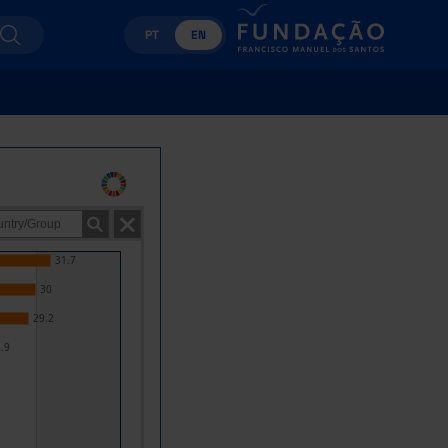
PT
EN
31.7
30
29.2
.9