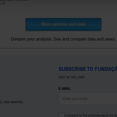
5.7
x
1-20
x
x
x
x
8.3
x
More options and data
8.6
x
15.7
x
Deepen your analysis. See and compare data and years.
lic
19.6
x
15.5
x
2.4
x
x
x
SUBSCRIBE TO FUNDAÇ
x
x
STAY IN THE LOOP.
om
x
x
14.4
x
E-MAIL
EL DOS SANTOS.
I consent to the processing of my p