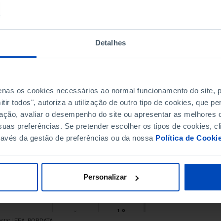
30.0
x
29.2
x
19.3
x
Detalhes
x
x
23.9
x
16.1
x
penas os cookies necessários ao normal funcionamento do site,
15.5
x
ir todos", autoriza a utilização de outro tipo de cookies, que 
31.7
x
ação, avaliar o desempenho do site ou apresentar as melhores o
7.0
x
uas preferências. Se pretender escolher os tipos de cookies, cl
4.9
x
ravés da gestão de preferências ou da nossa
Política de Cooki
17.5
x
x
x
x
x
Personalizar
12.7
x
18.8
x
1.8
x
rostat | EEA, PORDATA