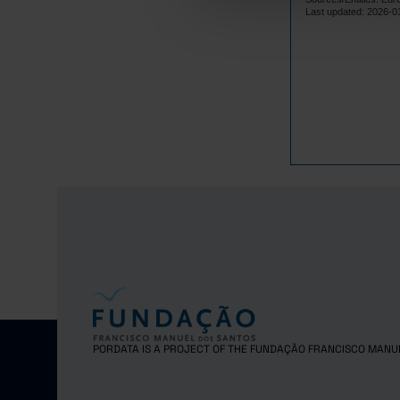
Lithuania
Last updated: 2026-0
Luxembourg
Malta
Netherlands
Poland
Portugal
Czech Repub
Romania
Sweden
Iceland
Norway
United Kingd
Switzerland
PORDATA IS A PROJECT OF THE FUNDAÇÃO FRANCISCO MANU