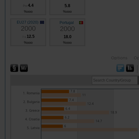
4.4
5.8
Pro
%ooo
%ooo
EU27 (2020)
Portugal
2000
2000
12.5
18.0
┴
s
%ooo
%ooo
Options
Op
7.8
1. Romania
11
7.4
2. Bulgaria
12.4
6.4
3. Greece
18.9
6.2
4. Croatia
14.7
6
5. Latvia