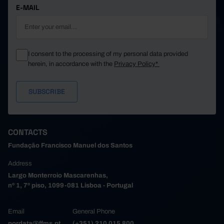
E-MAIL
I consent to the processing of my personal data provided
herein, in accordance with the
Privacy Policy*
CONTACTS
Fundação Francisco Manuel dos Santos
Address
Largo Monterroio Mascarenhas,
nº 1, 7º piso, 1099-081 Lisboa - Portugal
Email
General Phone
pordata@ffms.pt
(+351) 210 015 800