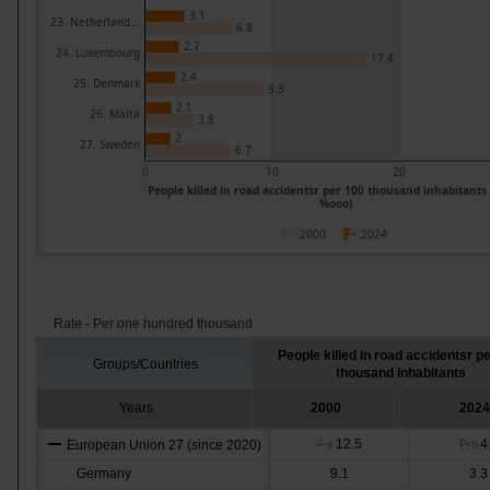
3.1
23. Netherland...
6.8
2.7
24. Luxembourg
17.4
2.4
25. Denmark
9.3
2.1
26. Malta
3.8
2
27. Sweden
6.7
0
10
20
People killed in road accidentsr per 100 thousand inhabitants 
%ooo)
2000
2024
Rate - Per one hundred thousand
People killed in road accidentsr p
Groups/Countries
thousand inhabitants
Years
2000
2024
12.5
4
European Union 27 (since 2020)
┴
s
Pro
Germany
9.1
3.3