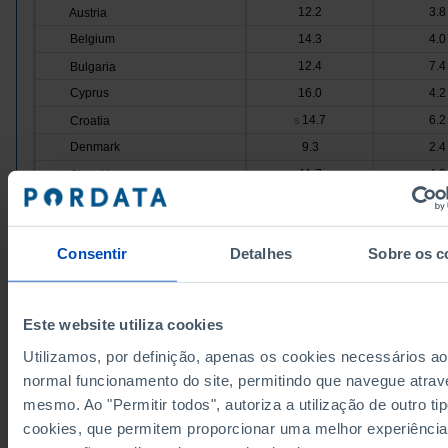
12.2
3.8
Austria
Belgium
14.3
4.0
12.4
7.4
Bulgaria
Cyprus
16.0
4.2
14.7
6.2
Croatia
s
Denmark
9.3
2.4
11.7
4.8
Slovakia
Slovenia
15.8
3.2
14.2
3.7
Spain
Consentir
Detalhes
Sobre os c
Estonia
14.6
5.0
7.7
3.2
Finland
France
13.3
4
Pro
Este website utiliza cookies
18.9
6.4
Greece
Utilizamos, por definição, apenas os cookies necessários ao
Hungary
11.8
5.2
normal funcionamento do site, permitindo que navegue atrav
11.0
3.2
Ireland
mesmo. Ao "Permitir todos", autoriza a utilização de outro ti
Italy
12.4
5.1
cookies, que permitem proporcionar uma melhor experiência
26.8
6.0
Latvia