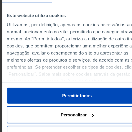
Years
1996
2024
1996
6,457,048
European Union 27 (since 2020)
x
Pro
x
Este website utiliza cookies
Germany
1,701,597
1,502,485
562,7
Pro
Utilizamos, por definição, apenas os cookies necessários ao
150,454
Austria
x
Pro
x
normal funcionamento do site, permitindo que navegue atrav
Belgium
147,398
124,216
38,3
Pro
mesmo. Ao "Permitir todos", autoriza a utilização de outro ti
144,502
Bulgaria
x
Pro
x
cookies, que permitem proporcionar uma melhor experiência
Cyprus
9,325
x
Pro
x
navegação, avaliar o desempenho do site ou apresentar as
67,748
Croatia
x
Pro
x
melhores ofertas de produtos e serviços, de acordo com as
Denmark
114,139
88,908
18,3
Pro
preferências. Se pretender escolher os tipos de cookies, cli
105,673
Slovakia
x
Pro
x
"Personalizar". Saiba mais sobre cookies através da gestão
Slovenia
54,917
x
Pro
x
preferências ou da nossa
Política de Cookies
.
460,574
499,158
Spain
Pro
x
Permitir todos
Estonia
39,186
x
Pro
x
84,990
79,121
9,38
Finland
Pro
France
875,859
481,444
181,3
Pro
Personalizar
87,136
Greece
x
Pro
x
Hungary
168,227
x
Pro
x