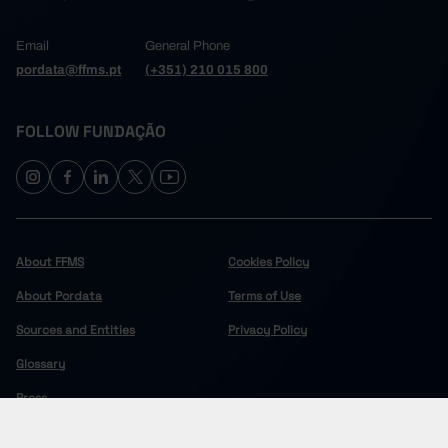
Email
General Phone
pordata@ffms.pt
(+351) 210 015 800
FOLLOW FUNDAÇÃO
About FFMS
Cookies Policy
About Pordata
Terms of Use
Sources and Entities
Privacy Policy
Glossary
Press