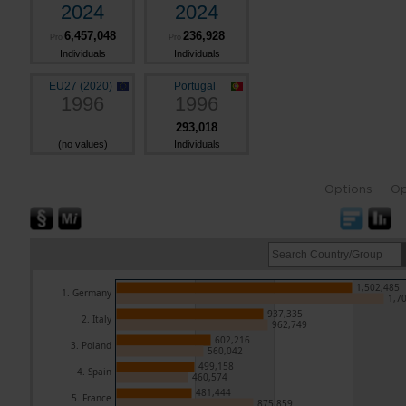
2024
2024
6,457,048
236,928
Pro
Pro
Individuals
Individuals
EU27 (2020)
Portugal
1996
1996
293,018
(no values)
Individuals
Options
Op
1,502,485
1. Germany
1,7
937,335
2. Italy
962,749
602,216
3. Poland
560,042
499,158
4. Spain
460,574
481,444
5. France
875,859