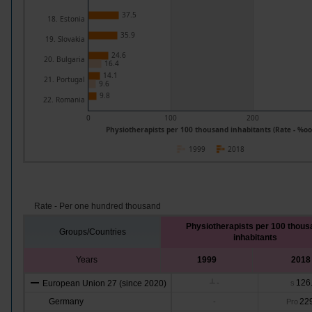
37.5
18. Estonia
35.9
19. Slovakia
24.6
20. Bulgaria
16.4
14.1
21. Portugal
9.6
9.8
22. Romania
0
100
200
Physiotherapists per 100 thousand inhabitants (Rate - %oo
1999
2018
Rate - Per one hundred thousand
Physiotherapists per 100 thous
Groups/Countries
inhabitants
Years
1999
2018
126
European Union 27 (since 2020)
┴
-
s
Germany
22
-
Pro