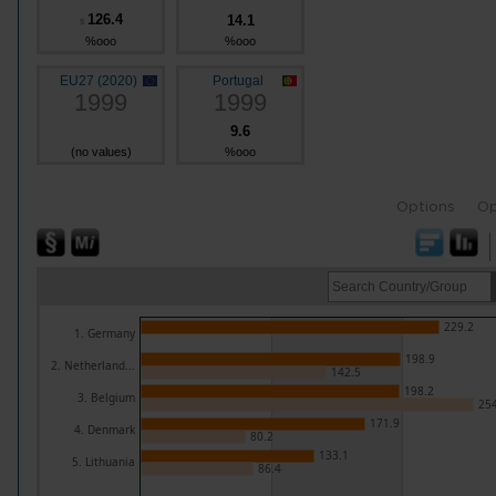
126.4
14.1
s
%ooo
%ooo
EU27 (2020)
Portugal
1999
1999
9.6
(no values)
%ooo
Options
Op
229.2
1. Germany
198.9
2. Netherland...
142.5
198.2
3. Belgium
254
171.9
4. Denmark
80.2
133.1
5. Lithuania
86.4