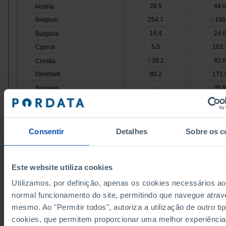
26.9
44.0
Austria
Belgium
254.7
198
┴
16.4
24.6
Bulgaria
Cyprus
5.0
103.
38.1
83.6
Croatia
s
Denmark
80.2
171.
35.9
Slovakia
-
Slovenia
45.6
67.7
116.
Spain
-
Estonia
37.5
-
Consentir
Detalhes
Sobre os c
189.4
Finland
-
France
87.8
-
Este website utiliza cookies
79.9
Greece
-
Utilizamos, por definição, apenas os cookies necessários ao
Hungary
14.6
54.7
normal funcionamento do site, permitindo que navegue atrav
32.2
9
Ireland
┴
Pro
mesmo. Ao "Permitir todos", autoriza a utilização de outro ti
Italy
103.
-
cookies, que permitem proporcionar uma melhor experiência
3.2
41.6
Latvia