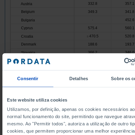
332.8
357.1
Austria
Belgium
349.3
341.8
452.6
Bulgaria
-
Cyprus
575.4
560.1
470.5
520.8
Croatia
s
Denmark
188.6
193.7
366.2
346.0
Slovakia
Slovenia
343.7
320.6
377.0
Spain
-
Estonia
334.7
271.7
Consentir
Detalhes
Sobre os c
139.0
Finland
-
France
357.9
-
Este website utiliza cookies
559.3
Greece
-
Utilizamos, por definição, apenas os cookies necessários ao
Hungary
272.6
376.7
normal funcionamento do site, permitindo que navegue atrav
271.1
328.6
Ireland
mesmo. Ao "Permitir todos", autoriza a utilização de outro ti
Italy
495.9
-
cookies, que permitem proporcionar uma melhor experiência
376.0
207.1
Latvia