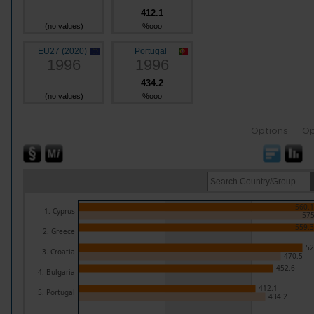
412.1
(no values)
%ooo
EU27 (2020)
Portugal
1996
1996
434.2
(no values)
%ooo
Options
Op
560.1
1. Cyprus
575
559.3
2. Greece
52
3. Croatia
470.5
452.6
4. Bulgaria
412.1
5. Portugal
434.2