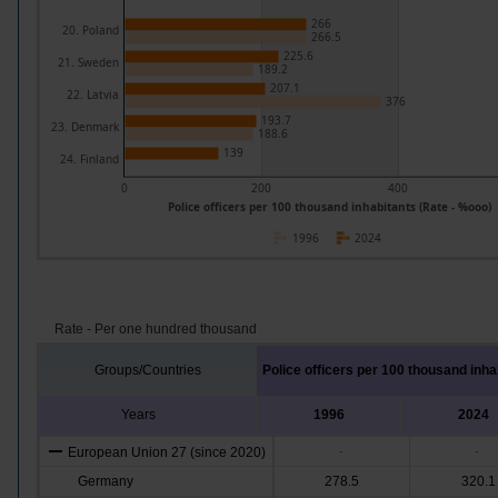
266
20. Poland
266.5
225.6
21. Sweden
189.2
207.1
22. Latvia
376
193.7
23. Denmark
188.6
139
24. Finland
0
200
400
Police officers per 100 thousand inhabitants (Rate - %ooo)
1996
2024
Rate - Per one hundred thousand
Groups/Countries
Police officers per 100 thousand inha
Years
1996
2024
European Union 27 (since 2020)
-
-
Germany
278.5
320.1