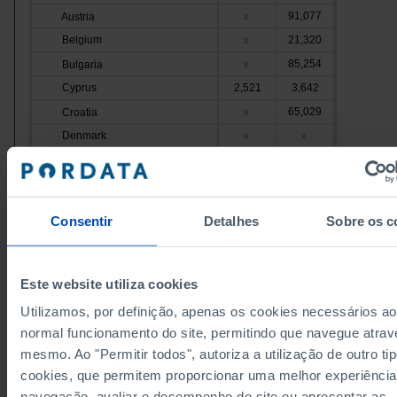
91,077
Austria
x
Belgium
21,320
x
85,254
Bulgaria
x
Cyprus
2,521
3,642
65,029
Croatia
x
Denmark
x
x
32,982
Slovakia
x
Slovenia
24,297
28,191
321,327
Spain
x
Consentir
Detalhes
Sobre os c
Estonia
29,115
x
183,618
Finland
x
France
524,853
540,203
Este website utiliza cookies
Greece
x
x
Utilizamos, por definição, apenas os cookies necessários ao
Hungary
55,762
x
normal funcionamento do site, permitindo que navegue atrav
90,990
85,887
Ireland
mesmo. Ao "Permitir todos", autoriza a utilização de outro ti
cookies, que permitem proporcionar uma melhor experiência
Italy
336,051
x
navegação, avaliar o desempenho do site ou apresentar as