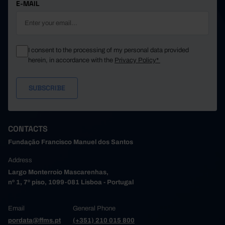
E-MAIL
I consent to the processing of my personal data provided
herein, in accordance with the
Privacy Policy*
CONTACTS
Fundação Francisco Manuel dos Santos
Address
Largo Monterroio Mascarenhas,
nº 1, 7º piso, 1099-081 Lisboa - Portugal
Email
General Phone
pordata@ffms.pt
(+351) 210 015 800