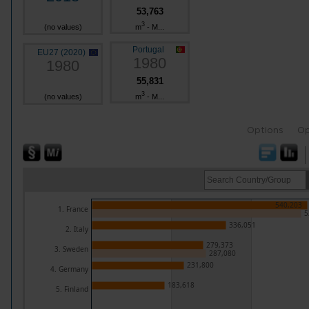
53,763
3
m
- M...
(no values)
Portugal
EU27 (2020)
1980
1980
55,831
3
m
- M...
(no values)
Options
Op
540,203
1. France
5
336,051
2. Italy
279,373
3. Sweden
287,080
231,800
4. Germany
183,618
5. Finland