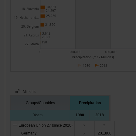
28,191
18. Slovenia
24,297
25,250
19. Netherland...
21,320
20. Belgium
3,642
21. Cyprus
2,521
190
22. Malta
0
200,000
400,000
Precipitation (m3 - Millions)
1980
2018
3
m
- Millions
Groups/Countries
Precipitation
Years
1980
2018
European Union 27 (since 2020)
x
x
Germany
231,800
x