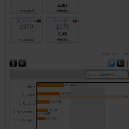
2,383
(no values)
Vehicles
EU27 (2020)
Portugal
1979
1979
7,105
(no values)
Vehicles
Options
Op
81,484
1. Poland
69,284
2. France
252
40,788
3. Romania
33,947
4. Netherland...
12,656
27,867
5. Czech Repu...