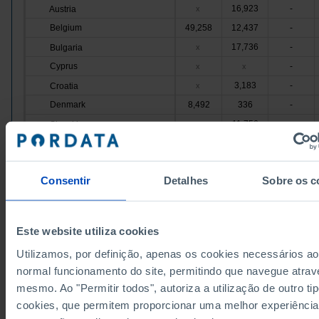
16,923
-
Austria
x
Belgium
49,258
12,437
-
17,736
-
Bulgaria
x
Cyprus
-
x
x
3,183
-
Croatia
x
Denmark
8,492
336
-
11,756
-
Slovakia
x
Slovenia
2,073
-
x
40,439
11,878
-
Spain
Consentir
Detalhes
Sobre os c
Estonia
8,572
-
x
9,293
-
Finland
x
France
252,457
69,284
-
Este website utiliza cookies
10,730
710
-
Greece
Utilizamos, por definição, apenas os cookies necessários ao
Hungary
9,807
-
x
normal funcionamento do site, permitindo que navegue atrav
-
Ireland
x
x
mesmo. Ao "Permitir todos", autoriza a utilização de outro ti
Italy
18,439
-
x
cookies, que permitem proporcionar uma melhor experiência
4,920
-
Latvia
x