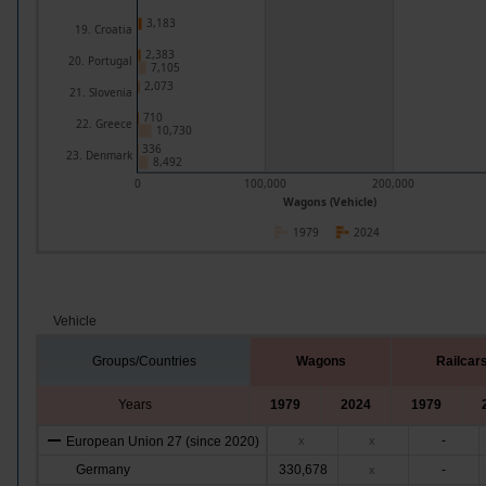
3,183
19. Croatia
2,383
20. Portugal
7,105
2,073
21. Slovenia
710
22. Greece
10,730
336
23. Denmark
8,492
0
100,000
200,000
Wagons (Vehicle)
1979
2024
Vehicle
Groups/Countries
Wagons
Railcar
Years
1979
2024
1979
-
European Union 27 (since 2020)
x
x
Germany
330,678
-
x