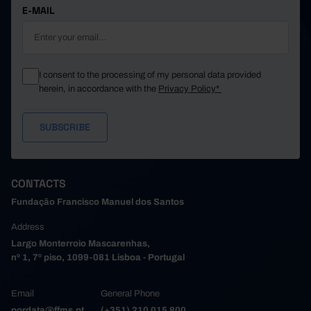
E-MAIL
I consent to the processing of my personal data provided
herein, in accordance with the
Privacy Policy*
CONTACTS
Fundação Francisco Manuel dos Santos
Address
Largo Monterroio Mascarenhas,
nº 1, 7º piso, 1099-081 Lisboa - Portugal
Email
General Phone
pordata@ffms.pt
(+351) 210 015 800