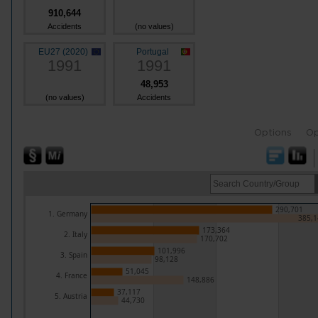
910,644
Accidents
(no values)
EU27 (2020)
Portugal
1991
1991
48,953
(no values)
Accidents
Options
Op
290,701
1. Germany
385,1
173,364
2. Italy
170,702
101,996
3. Spain
98,128
51,045
4. France
148,886
37,117
5. Austria
44,730