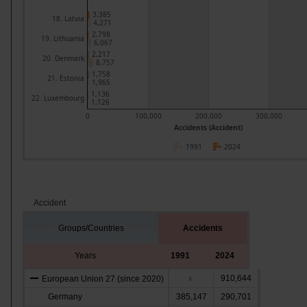
3,385
18. Latvia
4,271
2,798
19. Lithuania
6,067
2,217
20. Denmark
8,757
1,758
21. Estonia
1,965
1,136
22. Luxembourg
1,126
0
100,000
200,000
300,000
Accidents (Accident)
1991
2024
Accident
Groups/Countries
Accidents
Years
1991
2024
910,644
European Union 27 (since 2020)
x
Germany
385,147
290,701