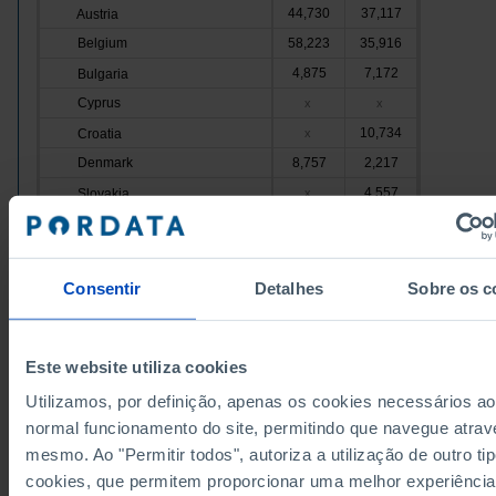
44,730
37,117
Austria
Belgium
58,223
35,916
4,875
7,172
Bulgaria
Cyprus
x
x
10,734
Croatia
x
Denmark
8,757
2,217
4,557
Slovakia
x
Slovenia
5,479
x
98,128
101,996
Spain
Estonia
1,965
1,758
Consentir
Detalhes
Sobre os c
9,374
Finland
x
France
148,886
51,045
Este website utiliza cookies
20,764
11,000
Greece
Utilizamos, por definição, apenas os cookies necessários ao
Hungary
24,589
14,687
normal funcionamento do site, permitindo que navegue atrav
6,493
5,553
Ireland
mesmo. Ao "Permitir todos", autoriza a utilização de outro ti
Italy
170,702
173,364
cookies, que permitem proporcionar uma melhor experiência
4,271
3,385
Latvia