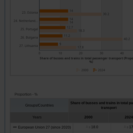
14
23. Estonia
30.2
14
24. Netherland...
14
12.7
25. Portugal
18.3
11.2
26. Bulgaria
40.2
9
27. Lithuania
17.8
0
10
20
30
40
Share of busses and trains in total passenger transport (Propo
%)
2000
2024
Proportion - %
Share of busses and trains in total 
Groups/Countries
transport
Years
2000
2024
18.0
17
European Union 27 (since 2020)
┴
s
┴
s