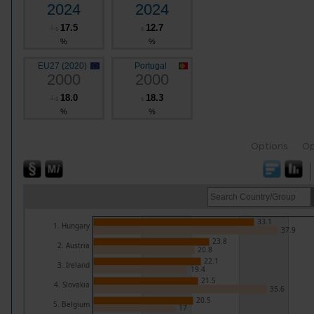
2024
2024
17.5
12.7
┴
s
s
%
%
EU27 (2020)
Portugal
2000
2000
18.0
18.3
┴
s
s
%
%
Options
Op
33.1
1. Hungary
37.9
23.8
2. Austria
20.8
22.1
3. Ireland
19.4
21.5
4. Slovakia
35.6
20.5
5. Belgium
17