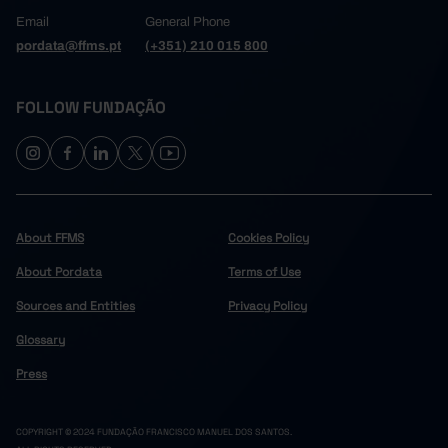
Email
General Phone
pordata@ffms.pt
(+351) 210 015 800
FOLLOW FUNDAÇÃO
About FFMS
Cookies Policy
About Pordata
Terms of Use
Sources and Entities
Privacy Policy
Glossary
Press
COPYRIGHT © 2024 FUNDAÇÃO FRANCISCO MANUEL DOS SANTOS.