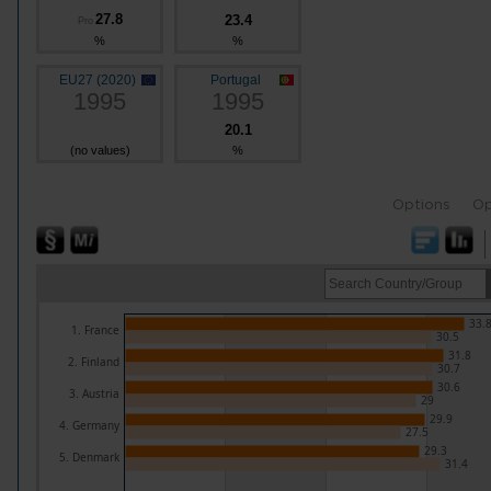
27.8
23.4
Pro
%
%
EU27 (2020)
Portugal
1995
1995
20.1
(no values)
%
Options
Op
33.
1. France
30.5
31.8
2. Finland
30.7
30.6
3. Austria
29
29.9
4. Germany
27.5
29.3
5. Denmark
31.4