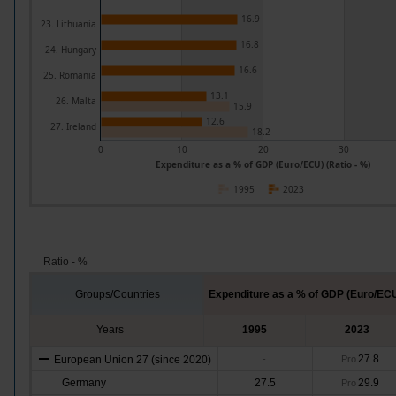
16.9
23. Lithuania
16.8
24. Hungary
16.6
25. Romania
13.1
26. Malta
15.9
12.6
27. Ireland
18.2
0
10
20
30
Expenditure as a % of GDP (Euro/ECU) (Ratio - %)
1995
2023
Ratio - %
Groups/Countries
Expenditure as a % of GDP (Euro/EC
Years
1995
2023
27.8
European Union 27 (since 2020)
-
Pro
Germany
27.5
29.9
Pro