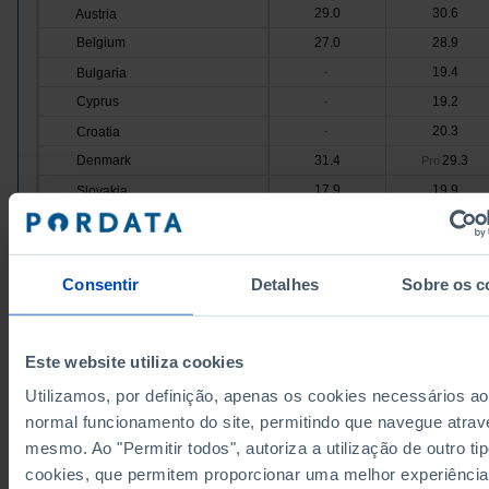
29.0
30.6
Austria
Belgium
27.0
28.9
19.4
Bulgaria
-
Cyprus
19.2
-
20.3
Croatia
-
Denmark
31.4
29.3
Pro
17.9
19.9
Slovakia
Slovenia
23.1
-
21.0
25.5
Spain
Pro
Estonia
18.3
-
Consentir
Detalhes
Sobre os c
30.7
31.8
Finland
France
30.5
33.8
Pro
Este website utiliza cookies
19.4
23.6
Greece
Pro
Utilizamos, por definição, apenas os cookies necessários ao
Hungary
16.8
-
normal funcionamento do site, permitindo que navegue atrav
18.2
12.6
Ireland
mesmo. Ao "Permitir todos", autoriza a utilização de outro ti
Italy
22.9
28.8
Pro
cookies, que permitem proporcionar uma melhor experiência
17.9
Latvia
-
Pro