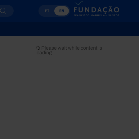
PT
EN
Please wait while content is
loading...