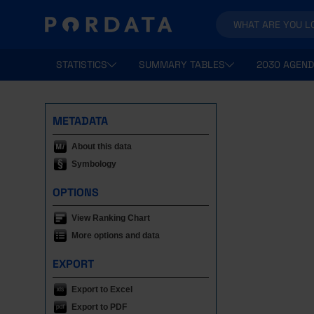
STATISTICS
SUMMARY TABLES
2030 AGEND
METADATA
About this data
Symbology
OPTIONS
View Ranking Chart
More options and data
EXPORT
Export to Excel
Export to PDF