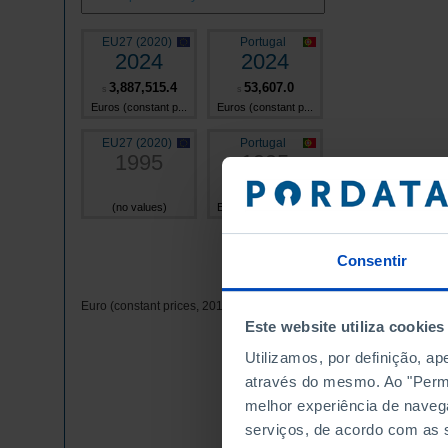
EU27 (2020)
Portugal
2024
2024
3,887,515.4
53,607.0
s
s
Euros (constant p...
Euros (constant p...
EU27 (2020)
Portugal
1995
1995
25,699.1
(no values)
Euros (constant p...
Consentir
Euro (constant prices, 2010) - Millions
Este website utiliza cookies
Utilizamos, por definição, a
através do mesmo. Ao "Permit
melhor experiência de naveg
serviços, de acordo com as s