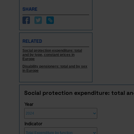
SHARE
RELATED
Social protection expenditure: total
and by type, constant prices in
Europe
Disability pensioners: total and by sex
in Europe
Social protection expenditure: total a
Year
Indicator