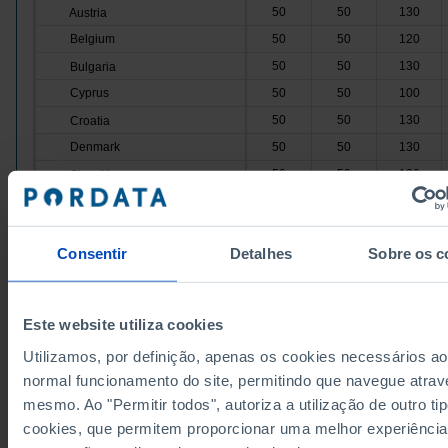
50
50
130
Austria
Belgium
50
50
120
50
50
130
Bulgaria
Cyprus
50
50
100
50
50
130
Croatia
Denmark
50
50
130
50
50
130
Slovakia
Slovenia
50
50
130
50
50
120
Spain
Consentir
Detalhes
Sobre os c
Estonia
50
50
110
50
50
120
Finland
France
50
50
130
Este website utiliza cookies
50
50
130
Greece
Utilizamos, por definição, apenas os cookies necessários ao
Hungary
50
50
130
normal funcionamento do site, permitindo que navegue atrav
50
50
120
Ireland
mesmo. Ao "Permitir todos", autoriza a utilização de outro ti
Italy
50
50
150
cookies, que permitem proporcionar uma melhor experiência
50
50
110
Latvia