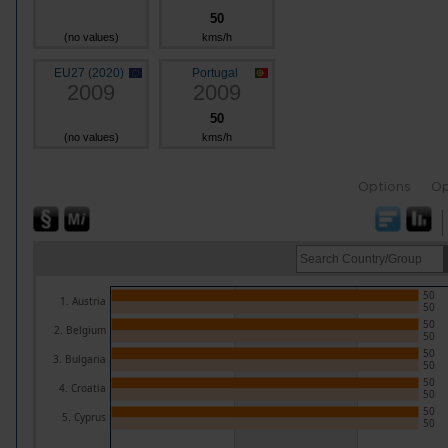
50
(no values)
kms/h
EU27 (2020)
Portugal
2009
2009
50
(no values)
kms/h
Options
Op
50
1. Austria
50
50
2. Belgium
50
50
3. Bulgaria
50
50
4. Croatia
50
50
5. Cyprus
50