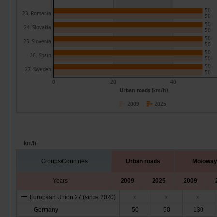
50
23. Romania
50
50
24. Slovakia
50
50
25. Slovenia
50
50
26. Spain
50
50
27. Sweden
50
0
20
40
Urban roads (km/h)
2009
2025
km/h
Groups/Countries
Urban roads
Motoway
Years
2009
2025
2009
European Union 27 (since 2020)
x
x
x
Germany
50
50
130