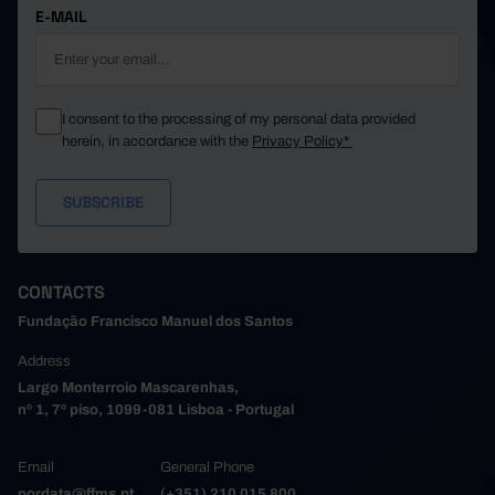
E-MAIL
I consent to the processing of my personal data provided
herein, in accordance with the
Privacy Policy*
CONTACTS
Fundação Francisco Manuel dos Santos
Address
Largo Monterroio Mascarenhas,
nº 1, 7º piso, 1099-081 Lisboa - Portugal
Email
General Phone
pordata@ffms.pt
(+351) 210 015 800